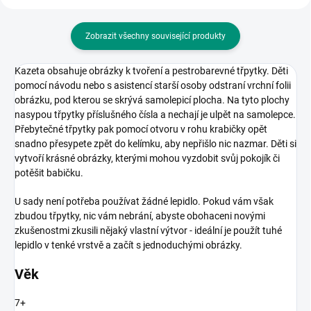
Zobrazit všechny související produkty
Kazeta obsahuje obrázky k tvoření a pestrobarevné třpytky. Děti
pomocí návodu nebo s asistencí starší osoby odstraní vrchní folii
obrázku, pod kterou se skrývá samolepicí plocha. Na tyto plochy
nasypou třpytky příslušného čísla a nechají je ulpět na samolepce.
Přebytečné třpytky pak pomocí otvoru v rohu krabičky opět
snadno přesypete zpět do kelímku, aby nepřišlo nic nazmar. Děti si
vytvoří krásné obrázky, kterými mohou vyzdobit svůj pokojík či
potěšit babičku.
U sady není potřeba používat žádné lepidlo. Pokud vám však
zbudou třpytky, nic vám nebrání, abyste obohaceni novými
zkušenostmi zkusili nějaký vlastní výtvor - ideální je použít tuhé
lepidlo v tenké vrstvě a začít s jednoduchými obrázky.
Věk
7+