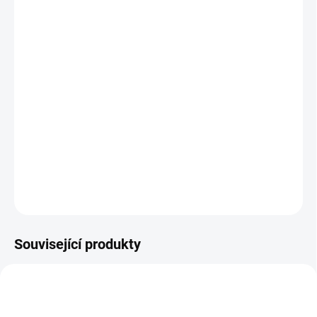
12.8.2026
MOŽNOSTI
DORUČENÍ
−
+
Přidat do košíku
Kazeta obsahuje obrázky k tvoření a pestrobarevné třpytky. | Od 7
let
DETAILNÍ INFORMACE
ZEPTAT SE
HLÍDACÍ PES
Související produkty