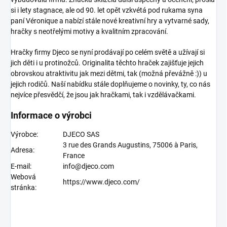
si i lety stagnace, ale od 90. let opět vzkvétá pod rukama syna
paní Véronique a nabízí stále nové kreativní hry a vytvarné sady,
hračky s neotřelými motivy a kvalitním zpracování.
Hračky firmy Djeco
se nyní prodávají po celém světě a užívají si
jich děti i u protinožců. Originalita těchto hraček zajišťuje jejich
obrovskou atraktivitu jak mezi dětmi, tak (možná převážně :)) u
jejich rodičů. Naší nabídku stále doplňujeme o novinky, ty, co nás
nejvíce přesvědčí, že jsou jak hračkami, tak i vzdělávačkami.
Informace o výrobci
Výrobce:
DJECO SAS
3 rue des Grands Augustins, 75006 à Paris,
Adresa:
France
E-mail:
info@djeco.com
Webová
https://www.djeco.com/
stránka: