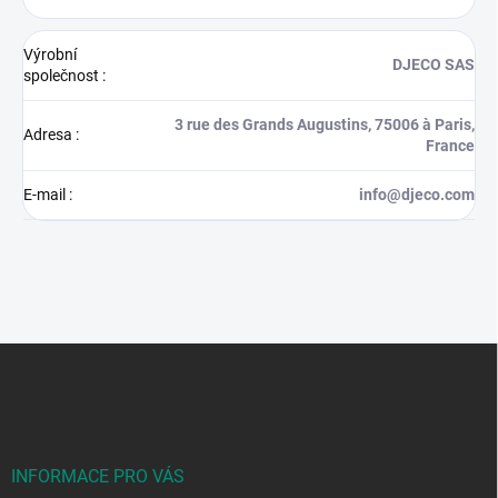
Výrobní
DJECO SAS
společnost
:
3 rue des Grands Augustins, 75006 à Paris,
Adresa
:
France
E-mail
:
info@djeco.com
Z
á
p
a
t
í
INFORMACE PRO VÁS