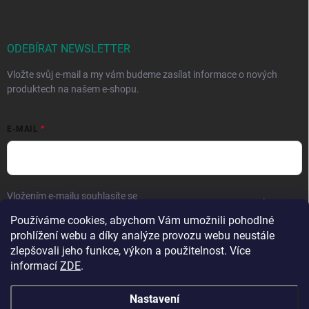
ODEBÍRAT NEWSLETTER
Vložte svůj e-mail a my vám budeme zasílat informace o nových
produktech na našem e-shopu.
E-MAIL
Vložením e-mailu souhlasíte se
zpracováním osobních údajů
.
Používáme cookies, abychom Vám umožnili pohodlné
Přihlásit se
prohlížení webu a díky analýze provozu webu neustále
zlepšovali jeho funkce, výkon a použitelnost. Více
informací
ZDE
.
Nastavení