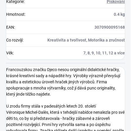
Kategorie
:
Pískování
Hmotnost
:
0.4 kg
EAN
:
3070900095168
Co rozvíjí
:
Kreativita a tvořivost, Motorika a zručnost
Věk
:
7, 8, 9, 10, 11, 12 a více
Francouzskou značku Djeco nesou originální didaktické hračky,
krásné kreativní sady a nápadité hry. Výrobky výrazně převyšují
kvalitu a estetickou úroveň hraček jiných výrobců. Firma
spolupracuje s mnoha výtvarníky, což jí dává punc originality,
který jinde těžko najdete.
U zrodu firmy stála v padesátých letech 20. století
Véronique Michel-Dalès, která v tehdejší nabídce nenalezla pro své
děti to, co by si představovala - hračky zábavné a zároveň
pozitivně rozvíjející. První hry vytvořila sama a po úspěchu
vybudovala firmu. Značka sklízela další úspěchy a ocenění, prošla