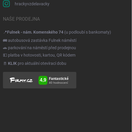
hrackyvzdelavacky
NAŠE PRODEJNA
📍
Fulnek - nám. Komenského 74
(u podloubí s bankomaty)
🚌 autobusová zastávka Fulnek náměstí
🚗 parkování na náměstí před prodejnou
💵 platba v hotovosti, kartou, QR kódem
🚪
KLIK
pro aktuální otevírací dobu