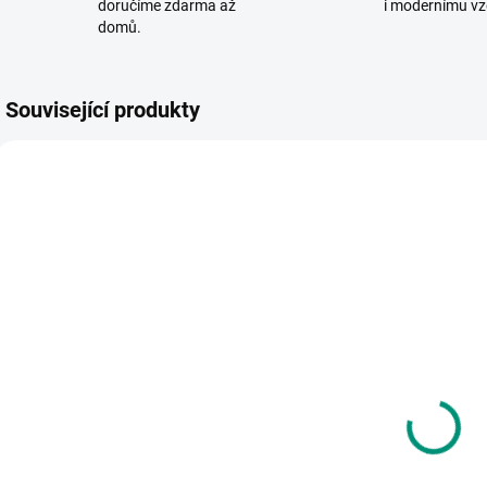
doručíme zdarma až
i modernímu vz
domů.
Související produkty
VYROBENO V ČR
VYR
SKLADEM
SKLADEM
(2 KS)
(>2 KS)
Dino | Tatra
Androni |
S
148 velká 72
Sekačka na
K
cm - modro
trávu
h
červená
785 Kč
172 Kč