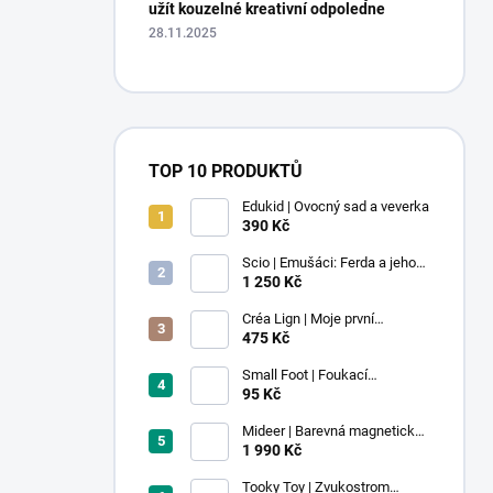
užít kouzelné kreativní odpoledne
28.11.2025
TOP 10 PRODUKTŮ
Edukid | Ovocný sad a veverka
390 Kč
Scio | Emušáci: Ferda a jeho
mouchy (1. díl)
1 250 Kč
Créa Lign | Moje první
voskovky - 9 ks
475 Kč
Small Foot | Foukací
lokomotiva s balonkem 1 ks
95 Kč
Mideer | Barevná magnetická
stavebnice - 100 ks
1 990 Kč
Tooky Toy | Zvukostrom