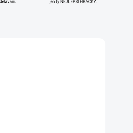
dělávání.
jen ty NEJLEPŠÍ HRAČKY.
OBENO V ČR
VYROBENO V ČR
MOMENTÁLNĚ
SKLADEM
NEDOSTUPNÉ
(1 KS)
měr |
Dino | Tatra
ačenka -
148 valník -
račka do vany
sada na písek
41 Kč
299 Kč