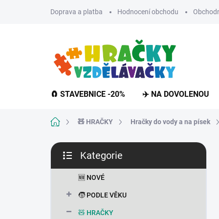
Přejít
Doprava a platba
Hodnocení obchodu
Obchodn
na
obsah
🧲 STAVEBNICE -20%
✈️ NA DOVOLENOU
Domů
🧸 HRAČKY
Hračky do vody a na písek
P
Kategorie
o
Přeskočit
s
kategorie
t
🆕 NOVÉ
r
🧒 PODLE VĚKU
a
n
🧸 HRAČKY