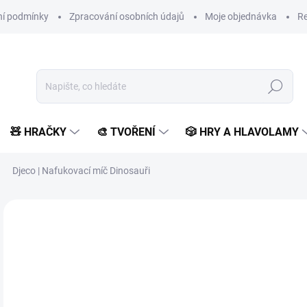
í podmínky
Zpracování osobních údajů
Moje objednávka
Re
Hledat
🧸 HRAČKY
🎨 TVOŘENÍ
🎲 HRY A HLAVOLAMY
Djeco | Nafukovací míč Dinosauři
Neohodnoceno
Podrobnosti hodnocení
ZNAČKA:
DJECO
POSLEDNÍ KUSY
2
202
Měr
SK