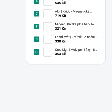
Pastel
545 Kč
Albi | Kvído - Magnetická
zvířátka: Farma
719 Kč
Mideer | Knížka plná her - 6v1 -
Dobrodružství v muzeu
321 Kč
Lesní svět | Fofrník - Z našich
lesů
330 Kč
Créa Lign | Moje první fixy - 8
ks
454 Kč