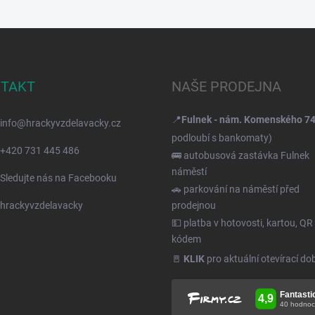
TAKT
NAŠE PRODEJNA
📍
Fulnek - nám. Komenského 7
info
@
hrackyvzdelavacky.cz
podloubí s bankomaty)
+420 731 445 486
🚌 autobusová zastávka Fulnek
náměstí
Sledujte nás na Facebooku
🚗 parkování na náměstí před
hrackyvzdelavacky
prodejnou
💵 platba v hotovosti, kartou, QR
kódem
🚪
KLIK
pro aktuální otevírací do