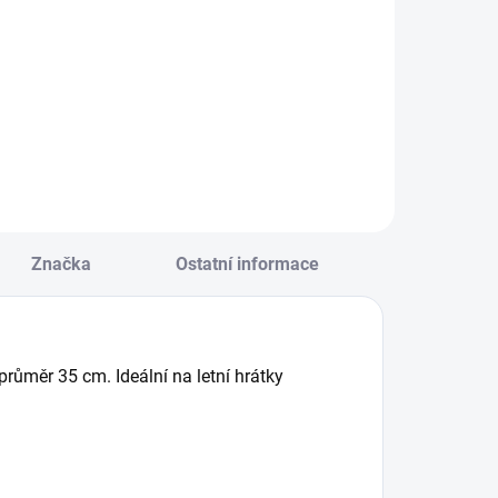
Detail
Do košíku
lastová kačenka,
Pískový set 5 ks
e kterou bude
českých hraček s
oupání mnohem
legendární
ětší zábava.
Tatrovkou.
námá retro
Oblíbená zábava
račka. || Od 12
na pískoviště. || Od
ěsíců
3 let
Značka
Ostatní informace
ůměr 35 cm. Ideální na letní hrátky