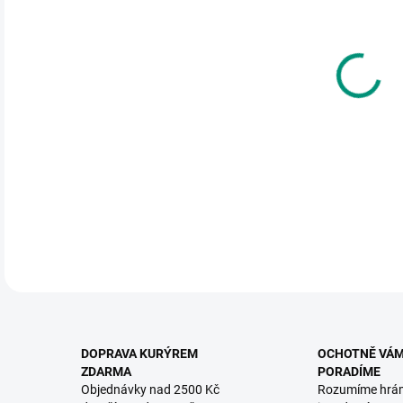
cena
MŮŽ
DO:
11.
MOŽ
Nafu
DETA
DOPRAVA KURÝREM
OCHOTNĚ VÁ
ZDARMA
PORADÍME
Objednávky nad 2500 Kč
Rozumíme hrá