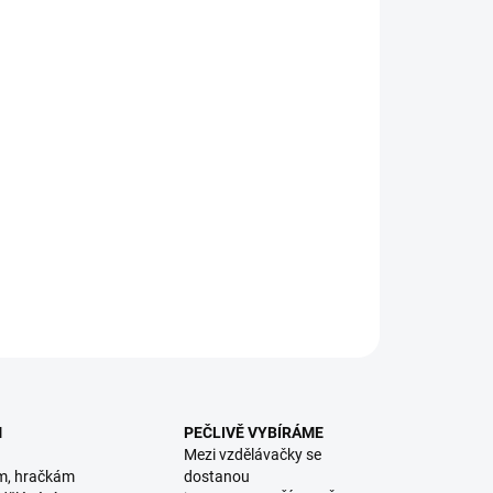
:
EME DORUČIT
8.2026
NOSTI DORUČENÍ
−
+
Přidat do košíku
kovací dětský míč s motivem dinosaurů. || Od 3 let
ILNÍ INFORMACE
ZEPTAT SE
HLÍDACÍ PES
M
PEČLIVĚ VYBÍRÁME
Mezi vzdělávačky se
m, hračkám
dostanou