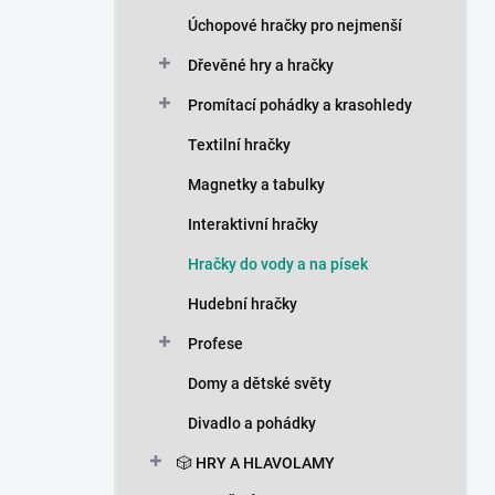
n
Úchopové hračky pro nejmenší
í
p
Dřevěné hry a hračky
a
n
Promítací pohádky a krasohledy
e
Textilní hračky
l
Magnetky a tabulky
Interaktivní hračky
Hračky do vody a na písek
Hudební hračky
Profese
Domy a dětské světy
Divadlo a pohádky
🎲 HRY A HLAVOLAMY