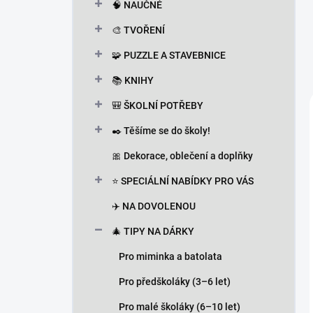
🧠 NAUČNÉ
🎨 TVOŘENÍ
🧩 PUZZLE A STAVEBNICE
📚 KNIHY
🎒 ŠKOLNÍ POTŘEBY
✒️ Těšíme se do školy!
🎀 Dekorace, oblečení a doplňky
⭐ SPECIÁLNÍ NABÍDKY PRO VÁS
✈️ NA DOVOLENOU
🎄 TIPY NA DÁRKY
Pro miminka a batolata
Pro předškoláky (3–6 let)
Pro malé školáky (6–10 let)