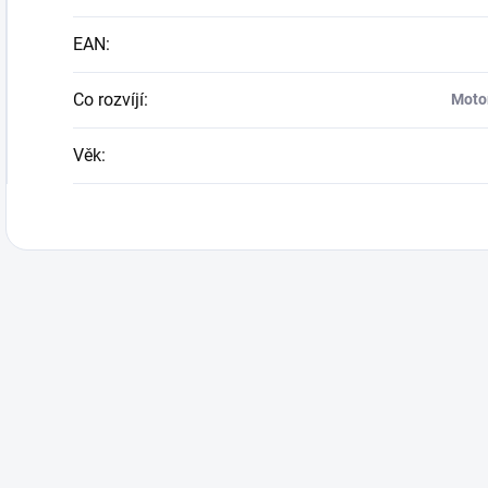
EAN
:
Co rozvíjí
:
Motor
Věk
: