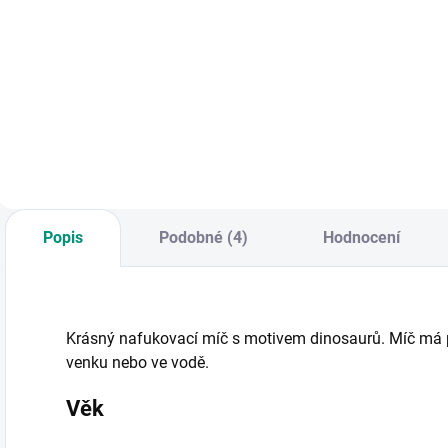
Do košíku
Do košíku
Legendární Tatra
Lehká plastová
P
148 je zpět! Odolná,
sekačka pro děti.
s
s nosností až 100
Kvalitní zpracování
k
kg, ideální pro
z Itálie, ideální pro
v
převážení nákladu i
hru na zahradě. ||
Z
dětí. || Od 1 roku
Od 2 let
h
m
Popis
Podobné (4)
Hodnocení
Krásný nafukovací míč s motivem dinosaurů. Míč má pr
venku nebo ve vodě.
Věk