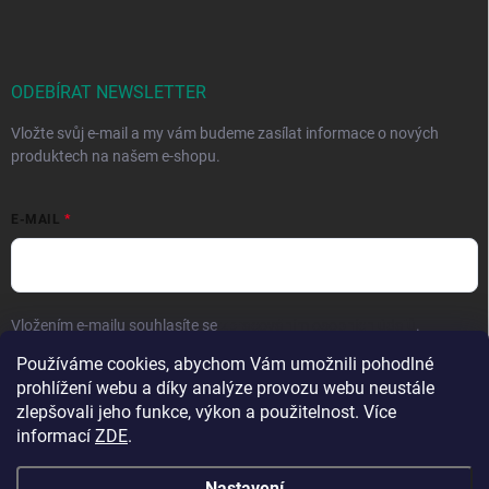
ODEBÍRAT NEWSLETTER
Vložte svůj e-mail a my vám budeme zasílat informace o nových
produktech na našem e-shopu.
E-MAIL
Vložením e-mailu souhlasíte se
zpracováním osobních údajů
.
Používáme cookies, abychom Vám umožnili pohodlné
Přihlásit se
prohlížení webu a díky analýze provozu webu neustále
zlepšovali jeho funkce, výkon a použitelnost. Více
informací
ZDE
.
Nastavení