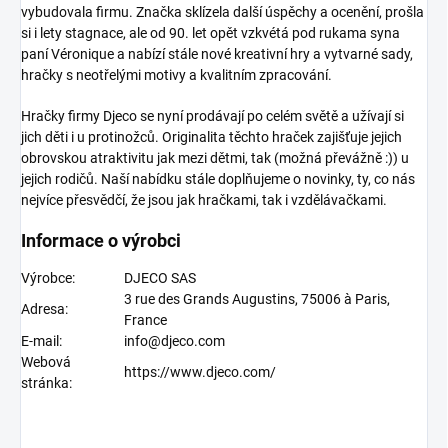
vybudovala firmu. Značka sklízela další úspěchy a ocenění, prošla
si i lety stagnace, ale od 90. let opět vzkvétá pod rukama syna
paní Véronique a nabízí stále nové kreativní hry a vytvarné sady,
hračky s neotřelými motivy a kvalitním zpracování.
Hračky firmy Djeco
se nyní prodávají po celém světě a užívají si
jich děti i u protinožců. Originalita těchto hraček zajišťuje jejich
obrovskou atraktivitu jak mezi dětmi, tak (možná převážně :)) u
jejich rodičů. Naší nabídku stále doplňujeme o novinky, ty, co nás
nejvíce přesvědčí, že jsou jak hračkami, tak i vzdělávačkami.
Informace o výrobci
Výrobce:
DJECO SAS
3 rue des Grands Augustins, 75006 à Paris,
Adresa:
France
E-mail:
info@djeco.com
Webová
https://www.djeco.com/
stránka: