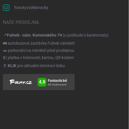
hrackyvzdelavacky
NAŠE PRODEJNA
📍
Fulnek - nám. Komenského 74
(u podloubí s bankomaty)
🚌 autobusová zastávka Fulnek náměstí
🚗 parkování na náměstí před prodejnou
💵 platba v hotovosti, kartou, QR kódem
🚪
KLIK
pro aktuální otevírací dobu