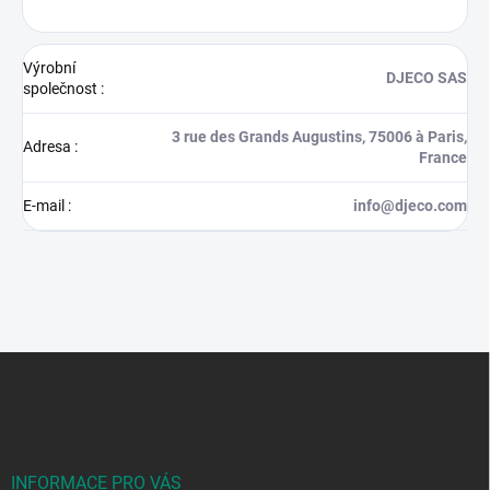
Výrobní
DJECO SAS
společnost
:
3 rue des Grands Augustins, 75006 à Paris,
Adresa
:
France
E-mail
:
info@djeco.com
Z
á
p
a
t
í
INFORMACE PRO VÁS