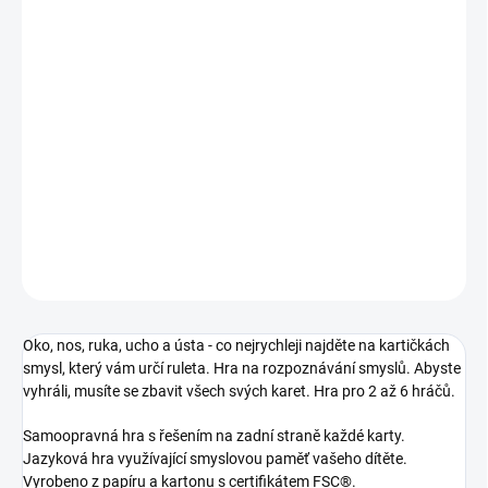
MOŽNOSTI
DORUČENÍ
−
+
Přidat do košíku
Jaký smysl (sluch, hmat, čich, zrak nebo chuť) padl na ruletě a
najdeš k němu odpovídající obrázek? || Od 4 let
DETAILNÍ INFORMACE
ZEPTAT SE
HLÍDACÍ PES
Oko, nos, ruka, ucho a ústa - co nejrychleji najděte na kartičkách
smysl, který vám určí ruleta. Hra na rozpoznávání smyslů. Abyste
vyhráli, musíte se zbavit všech svých karet. Hra pro 2 až 6 hráčů.
Samoopravná hra s řešením na zadní straně každé karty.
Jazyková hra využívající smyslovou paměť vašeho dítěte.
Vyrobeno z papíru a kartonu s certifikátem FSC®.