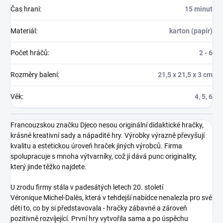
Čas hraní
:
15 minut
Materiál
:
karton (papír)
Počet hráčů
:
2 - 6
Rozměry balení
:
21,5 x 21,5 x 3 cm
Věk
:
4, 5, 6
Francouzskou značku Djeco nesou originální didaktické hračky,
krásné kreativní sady a nápadité hry. Výrobky výrazně převyšují
kvalitu a estetickou úroveň hraček jiných výrobců. Firma
spolupracuje s mnoha výtvarníky, což jí dává punc originality,
který jinde těžko najdete.
U zrodu firmy stála v padesátých letech 20. století
Véronique Michel-Dalès, která v tehdejší nabídce nenalezla pro své
děti to, co by si představovala - hračky zábavné a zároveň
pozitivně rozvíjející. První hry vytvořila sama a po úspěchu