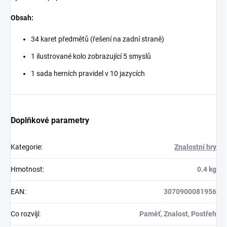
Obsah:
34 karet předmětů (řešení na zadní straně)
1 ilustrované kolo zobrazující 5 smyslů
1 sada herních pravidel v 10 jazycích
Doplňkové parametry
Kategorie
:
Znalostní hry
Hmotnost
:
0.4 kg
EAN
:
3070900081956
Co rozvíjí
:
Paměť, Znalost, Postřeh