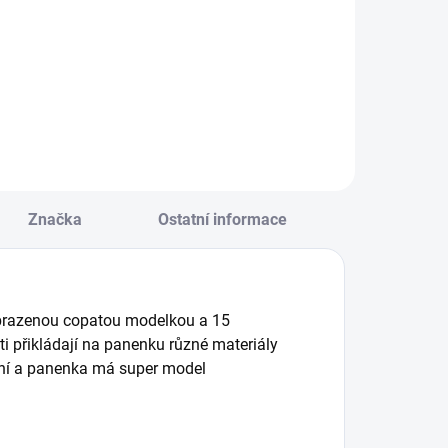
řevěná vkládací
Dřevěný panel ve
rabička na třídění
tvaru kufříku nabízí
varů, ve které
spoustu aktivit a
ohou děti
materiálů, které
bjevovat 3 různé
nejmenším dětem
působy vkládání
pomáhají objevovat
eometrických
svět kolem sebe. ||
varů. || Od 18
Od 12 měsíců
ěsíců
Značka
Ostatní informace
obrazenou copatou modelkou a 15
ti přikládají na panenku různé materiály
evní a panenka má super model