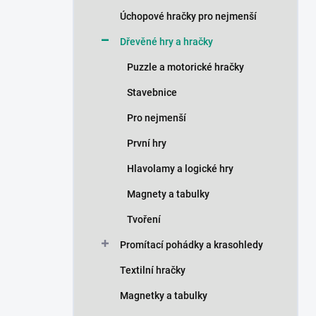
n
Úchopové hračky pro nejmenší
í
p
Dřevěné hry a hračky
a
n
Puzzle a motorické hračky
e
Stavebnice
l
Pro nejmenší
První hry
Hlavolamy a logické hry
Magnety a tabulky
Tvoření
Promítací pohádky a krasohledy
Textilní hračky
Magnetky a tabulky