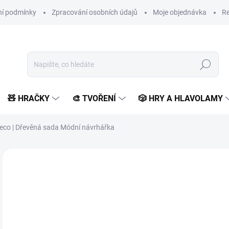
í podmínky
Zpracování osobních údajů
Moje objednávka
Re
Hledat
🧸 HRAČKY
🎨 TVOŘENÍ
🎲 HRY A HLAVOLAMY
jeco | Dřevěná sada Módní návrhářka
Neohodnoceno
Podrobnosti hodnocení
ZNAČKA:
DJECO
3
325
Měr
MO
cena
MOŽ