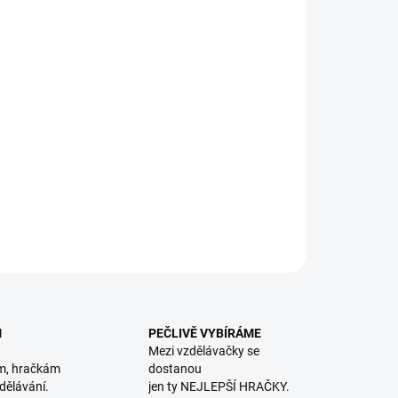
astická sada, kde si děti vyzkouší různé kombinace
riálů a vytvoří vlastní, úžasné modely. || Od 3 let
ILNÍ INFORMACE
ZEPTAT SE
HLÍDACÍ PES
M
PEČLIVĚ VYBÍRÁME
Mezi vzdělávačky se
m, hračkám
dostanou
dělávání.
jen ty NEJLEPŠÍ HRAČKY.