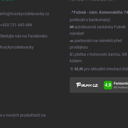
📍
Fulnek - nám. Komenského 7
info
@
hrackyvzdelavacky.cz
podloubí s bankomaty)
+420 731 445 486
🚌 autobusová zastávka Fulnek
náměstí
Sledujte nás na Facebooku
🚗 parkování na náměstí před
hrackyvzdelavacky
prodejnou
💵 platba v hotovosti, kartou, QR
kódem
🚪
KLIK
pro aktuální otevírací do
ce o nových produktech na