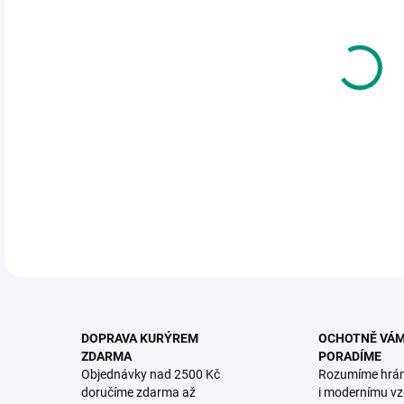
Fant
mate
DETA
DOPRAVA KURÝREM
OCHOTNĚ VÁ
ZDARMA
PORADÍME
Objednávky nad 2500 Kč
Rozumíme hrá
doručíme zdarma až
i modernímu vz