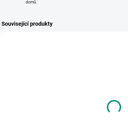
domů.
Související produkty
SKLADEM
SKLADEM
(>2 KS)
(1 KS)
Tooky Toy |
Small Foot |
D
Krájení
Geoboard -
potravin v
dřevěná deska
M
košíku Pastel
745 Kč
408 Kč
Do košíku
Do košíku