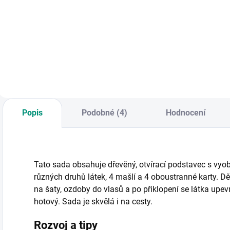
Parádní doplněk do
Kreativní výuková
D
dětské kuchyňky i
hra, která hravou
k
pro samostatné
formou učí
t
hraní. Celkem 14
základům
m
potravin se spoji ze
geometrie. Tvoř
o
suchého zipu lze
nejrůznější obrazce
z
krájet dřevěným
dle fantazie nebo
g
nožíkem. || Od 3 let
pomocí šablon! ||
t
Od 3 let
m
Popis
Podobné (4)
Hodnocení
Tato sada obsahuje dřevěný, otvírací podstavec s vy
různých druhů látek, 4 mašlí a 4 oboustranné karty. Dě
na šaty, ozdoby do vlasů a po přiklopení se látka up
hotový. Sada je skvělá i na cesty.
Rozvoj a tipy