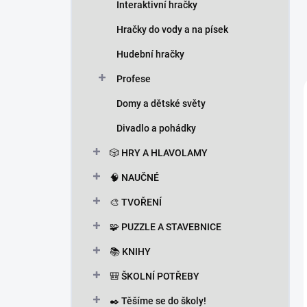
Interaktivní hračky
Hračky do vody a na písek
Hudební hračky
Profese
Domy a dětské světy
Divadlo a pohádky
🎲 HRY A HLAVOLAMY
🧠 NAUČNÉ
🎨 TVOŘENÍ
🧩 PUZZLE A STAVEBNICE
📚 KNIHY
🎒 ŠKOLNÍ POTŘEBY
✒️ Těšíme se do školy!