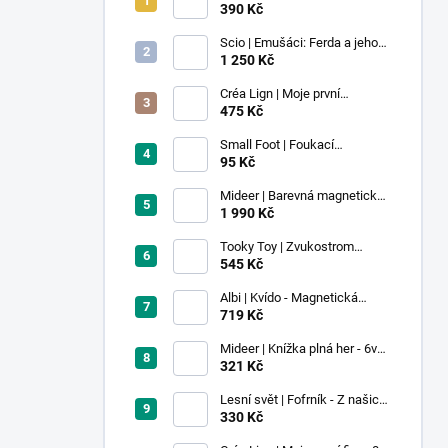
390 Kč
Scio | Emušáci: Ferda a jeho
mouchy (1. díl)
1 250 Kč
Créa Lign | Moje první
voskovky - 9 ks
475 Kč
Small Foot | Foukací
lokomotiva s balonkem 1 ks
95 Kč
Mideer | Barevná magnetická
stavebnice - 100 ks
1 990 Kč
Tooky Toy | Zvukostrom
Pastel
545 Kč
Albi | Kvído - Magnetická
zvířátka: Farma
719 Kč
Mideer | Knížka plná her - 6v1 -
Dobrodružství v muzeu
321 Kč
Lesní svět | Fofrník - Z našich
lesů
330 Kč