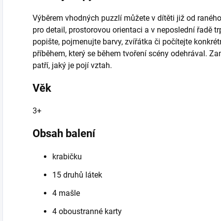
Výběrem vhodných puzzlí můžete v dítěti již od raného
pro detail, prostorovou orientaci a v neposlední řadě t
popište, pojmenujte barvy, zvířátka či počítejte konkr
příběhem, který se během tvoření scény odehrával. Zam
patří, jaký je pojí vztah.
Věk
3+
Obsah balení
krabičku
15 druhů látek
4 mašle
4 oboustranné karty