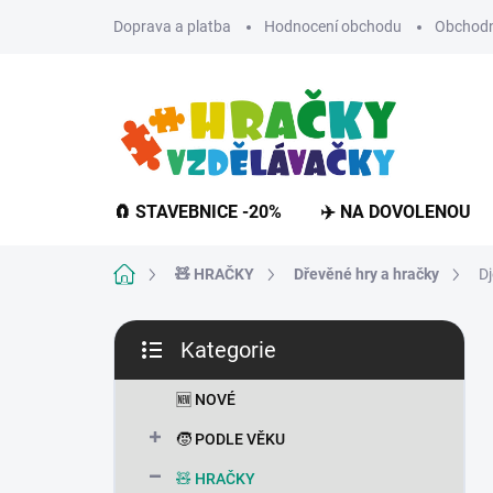
Přejít
Doprava a platba
Hodnocení obchodu
Obchodn
na
obsah
🧲 STAVEBNICE -20%
✈️ NA DOVOLENOU
Domů
🧸 HRAČKY
Dřevěné hry a hračky
D
P
Kategorie
o
Přeskočit
s
kategorie
t
🆕 NOVÉ
r
🧒 PODLE VĚKU
a
n
🧸 HRAČKY