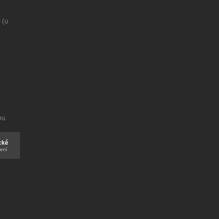
4
(u
bu