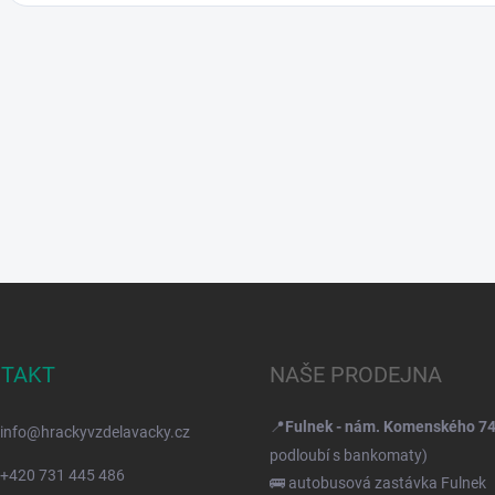
TAKT
NAŠE PRODEJNA
📍
Fulnek - nám. Komenského 7
info
@
hrackyvzdelavacky.cz
podloubí s bankomaty)
+420 731 445 486
🚌 autobusová zastávka Fulnek