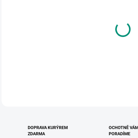
cena
MŮŽ
DO:
10.
MOŽ
Diva
4+
DETA
DOPRAVA KURÝREM
OCHOTNĚ VÁ
ZDARMA
PORADÍME