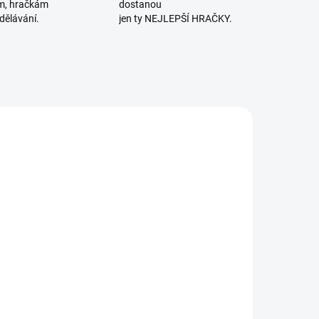
m, hračkám
dostanou
dělávání.
jen ty NEJLEPŠÍ HRAČKY.
E 🚨
VYROBENO V ČR
LEDNÍ KUSY
SKLADEM
SKLADEM
(1 KS)
(2 KS)
iDeer |
Detoa | Divadlo
tínové
magnetické Se
ivadlo -
zvířátky do
Vesmír
pohádky
160 Kč
445 Kč