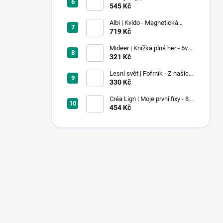
Pastel
545 Kč
Albi | Kvído - Magnetická
zvířátka: Farma
719 Kč
Mideer | Knížka plná her - 6v1 -
Dobrodružství v muzeu
321 Kč
Lesní svět | Fofrník - Z našich
lesů
330 Kč
Créa Lign | Moje první fixy - 8
ks
454 Kč