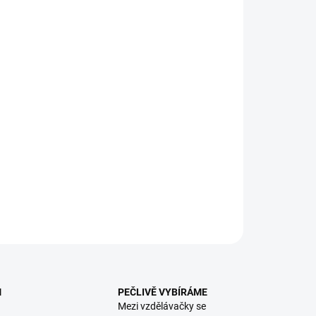
:
EME DORUČIT
8.2026
NOSTI DORUČENÍ
−
+
Přidat do košíku
dýlko se scénou a dřevěnými magnetickými figurkami. || Věk
ILNÍ INFORMACE
ZEPTAT SE
HLÍDACÍ PES
M
PEČLIVĚ VYBÍRÁME
Mezi vzdělávačky se