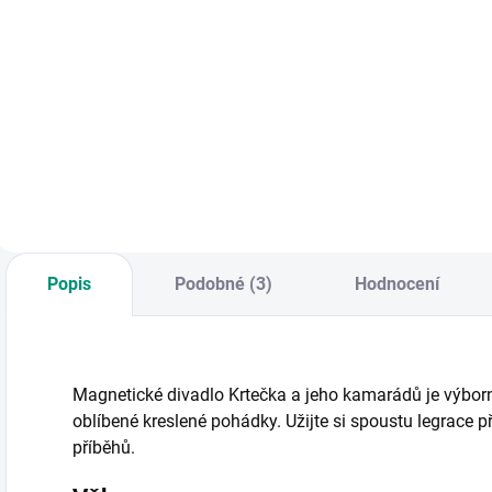
Do košíku
Do košíku
Sada 4 hlavolamů
Dětská hračka-
S
balených zvlášť v
zbraň s bezpečnou
p
látkových
"divadelní" čepelí,
s
pytlíčcích. || Od 5 let
která se zasouvá
p
do rukojeti. S
n
motivem rytířů. ||
s
Od 5 let
s
l
Popis
Podobné (3)
Hodnocení
Magnetické divadlo Krtečka a jeho kamarádů je výborn
oblíbené kreslené pohádky. Užijte si spoustu legrace 
příběhů.