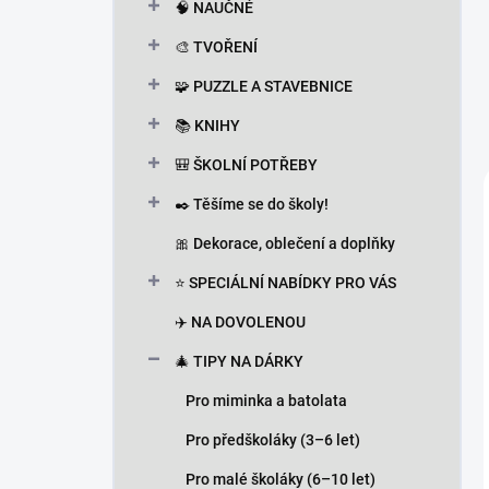
🧠 NAUČNÉ
🎨 TVOŘENÍ
🧩 PUZZLE A STAVEBNICE
📚 KNIHY
🎒 ŠKOLNÍ POTŘEBY
✒️ Těšíme se do školy!
🎀 Dekorace, oblečení a doplňky
⭐ SPECIÁLNÍ NABÍDKY PRO VÁS
✈️ NA DOVOLENOU
🎄 TIPY NA DÁRKY
Pro miminka a batolata
Pro předškoláky (3–6 let)
Pro malé školáky (6–10 let)