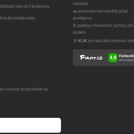
náměstí
Sledujte nás na Facebooku
🚗 parkování na náměstí před
hrackyvzdelavacky
prodejnou
💵 platba v hotovosti, kartou, QR
kódem
🚪
KLIK
pro aktuální otevírací do
ce o nových produktech na