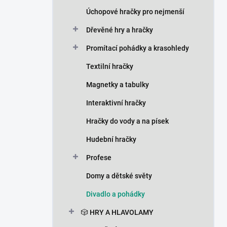
n
Úchopové hračky pro nejmenší
í
p
Dřevěné hry a hračky
a
n
Promítací pohádky a krasohledy
e
Textilní hračky
l
Magnetky a tabulky
Interaktivní hračky
Hračky do vody a na písek
Hudební hračky
Profese
Domy a dětské světy
Divadlo a pohádky
🎲 HRY A HLAVOLAMY