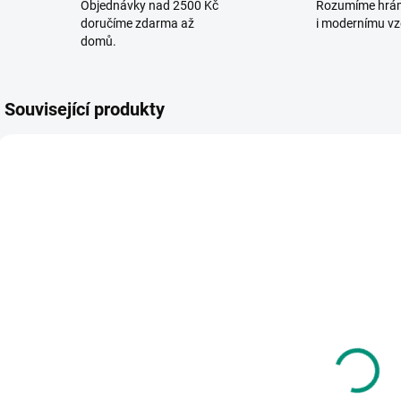
Objednávky nad 2500 Kč
Rozumíme hrá
doručíme zdarma až
i modernímu vz
domů.
Související produkty
POSLEDNÍ KUSY
AKC
POS
SKLADEM
SKLADEM
(>2 KS)
(1 KS)
Small Foot |
Mideer |
M
Dřevěné
Teleskopická
S
hlavolamy set
dýka Rytíři
d
4ks v pytlících
205 Kč
229 Kč