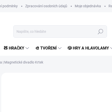
í podmínky
Zpracování osobních údajů
Moje objednávka
Re
Hledat
🧸 HRAČKY
🎨 TVOŘENÍ
🎲 HRY A HLAVOLAMY
a | Magnetické divadlo Krtek
Neohodnoceno
Podrobnosti hodnocení
ZNAČKA:
DETOA
VYROBENO V ČR
3
322
Měr
SK