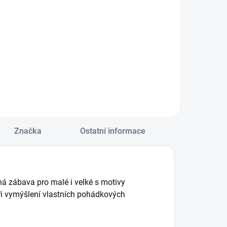
Do košíku
Do košíku
ada černých
Divadýlko se
ostaviček ke hraní
scénou a
tínového divadla
dřevěnými
ro publikum nebo
magnetickými
a zeď před
figurkami. || Od 3 let
paním. Vyprávějte
i příběhy. || Od 4
et
Značka
Ostatní informace
á zábava pro malé i velké s motivy
při vymýšlení vlastních pohádkových