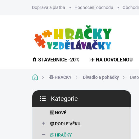
Přejít
Doprava a platba
Hodnocení obchodu
Obchodn
na
obsah
🧲 STAVEBNICE -20%
✈️ NA DOVOLENOU
Domů
🧸 HRAČKY
Divadlo a pohádky
Deto
P
Kategorie
o
Přeskočit
s
kategorie
t
🆕 NOVÉ
r
🧒 PODLE VĚKU
a
n
🧸 HRAČKY