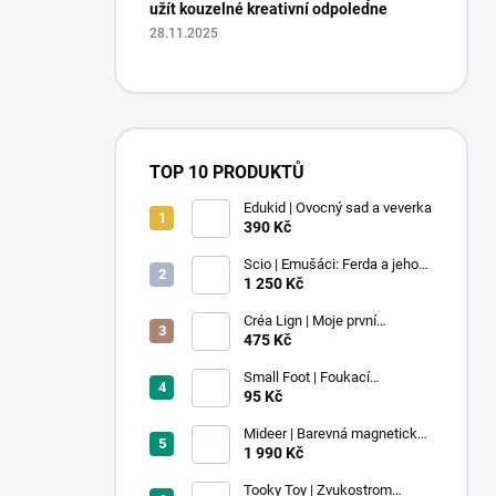
užít kouzelné kreativní odpoledne
28.11.2025
TOP 10 PRODUKTŮ
Edukid | Ovocný sad a veverka
390 Kč
Scio | Emušáci: Ferda a jeho
mouchy (1. díl)
1 250 Kč
Créa Lign | Moje první
voskovky - 9 ks
475 Kč
Small Foot | Foukací
lokomotiva s balonkem 1 ks
95 Kč
Mideer | Barevná magnetická
stavebnice - 100 ks
1 990 Kč
Tooky Toy | Zvukostrom