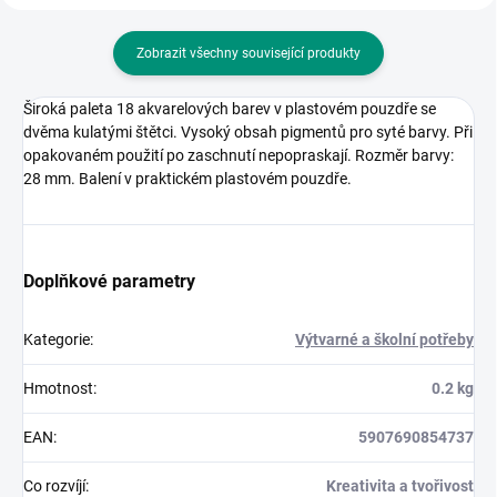
Zobrazit všechny související produkty
Široká paleta 18 akvarelových barev v plastovém pouzdře se
dvěma kulatými štětci. Vysoký obsah pigmentů pro syté barvy. Při
opakovaném použití po zaschnutí nepopraskají. Rozměr barvy:
28 mm. Balení v praktickém plastovém pouzdře.
Doplňkové parametry
Kategorie
:
Výtvarné a školní potřeby
Hmotnost
:
0.2 kg
EAN
:
5907690854737
Co rozvíjí
:
Kreativita a tvořivost