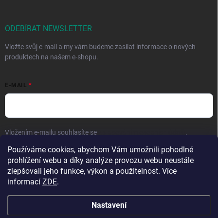
ODEBÍRAT NEWSLETTER
Vložte svůj e-mail a my vám budeme zasílat informace o nových
produktech na našem e-shopu.
E-MAIL
Vložením e-mailu souhlasíte se
zpracováním osobních údajů
.
Používáme cookies, abychom Vám umožnili pohodlné
Přihlásit se
prohlížení webu a díky analýze provozu webu neustále
zlepšovali jeho funkce, výkon a použitelnost. Více
informací
ZDE
.
Nastavení