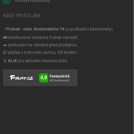
hrackyvzdelavacky
NAŠE PRODEJNA
📍
Fulnek - nám. Komenského 74
(u podloubí s bankomaty)
🚌 autobusová zastávka Fulnek náměstí
🚗 parkování na náměstí před prodejnou
💵 platba v hotovosti, kartou, QR kódem
🚪
KLIK
pro aktuální otevírací dobu