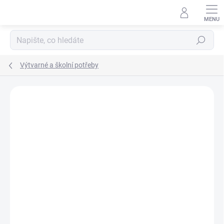
Přejít
na
obsah
Hledat
Výtvarné a školní potřeby
Podrobnosti hodnocení
Neohodnoceno
ZNAČKA:
COLORINO