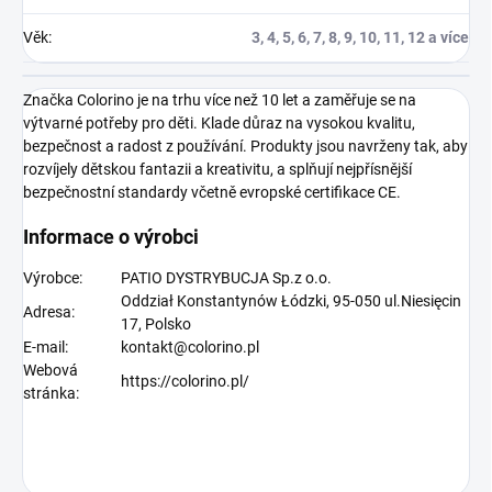
Věk
:
3, 4, 5, 6, 7, 8, 9, 10, 11, 12 a více
Značka Colorino je na trhu více než 10 let a zaměřuje se na
výtvarné potřeby pro děti. Klade důraz na vysokou kvalitu,
bezpečnost a radost z používání. Produkty jsou navrženy tak, aby
rozvíjely dětskou fantazii a kreativitu, a splňují nejpřísnější
bezpečnostní standardy včetně evropské certifikace CE.
Informace o výrobci
Výrobce:
PATIO DYSTRYBUCJA Sp.z o.o.
Oddział Konstantynów Łódzki, 95-050 ul.Niesięcin
Adresa:
17, Polsko
E-mail:
kontakt@colorino.pl
Webová
https://colorino.pl/
stránka: