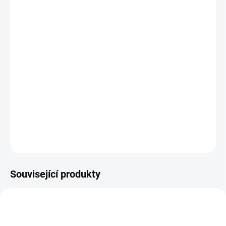
11.8.2026
MOŽNOSTI
DORUČENÍ
−
+
Přidat do košíku
Široká paleta 18 akvarelových barev v plastovém pouzdře se
dvěma kulatými štětci. || Od
DETAILNÍ INFORMACE
ZEPTAT SE
HLÍDACÍ PES
Související produkty
VYROBENO V ČR