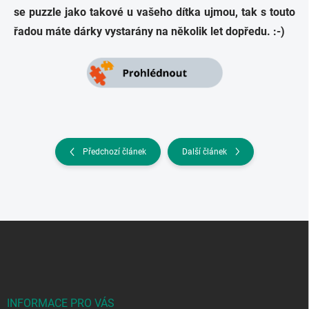
se puzzle jako takové u vašeho dítka ujmou, tak s touto
řadou máte dárky vystarány na několik let dopředu. :-)
Předchozí článek
Další článek
Z
á
p
a
t
í
INFORMACE PRO VÁS