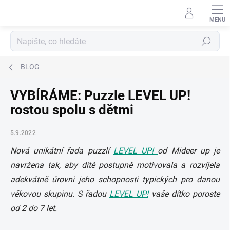
Přejít
na
obsah
Hledat
BLOG
VYBÍRÁME: Puzzle LEVEL UP!
rostou spolu s dětmi
5.9.2022
Nová unikátní řada puzzlí
LEVEL UP!
od Mideer up je
navržena tak, aby dítě postupně motivovala a rozvíjela
adekvátně úrovni jeho schopnosti typických pro danou
věkovou skupinu. S řadou
LEVEL UP!
vaše dítko poroste
od 2 do 7 let.