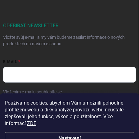
ODEBÍRAT NEWSLETTER
Vložte svůj e-mail a my vám budeme zasílat informace o nových
produktech na našem e-shopu.
E-MAIL
Vložením e-mailu souhlasíte se
zpracováním osobních údajů
.
Používáme cookies, abychom Vám umožnili pohodlné
Přihlásit se
prohlížení webu a díky analýze provozu webu neustále
zlepšovali jeho funkce, výkon a použitelnost. Více
informací
ZDE
.
Nastavení