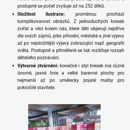
postupně se počet zvyšuje až na 252 dílků.
Složitost ilustrace:
proměnou prochází
komplikovanost obrázků. Z jednoduchých kreseb
zvířat a věcí kolem nás, které děti objevují nejdříve
dle svých zájmů, přes přírodní, městské a jiné výjevy
až po nejsložitější výjevy zobrazující např. geografií
světa. Postupně a přiměřeně se tak rozšiřuje rozsah
dětského poznávání.
Výtvarné ztvárnění:
konečně i styl kreseb má různě
úrovně, jasně linie a velké barevné plochy pro
nejmenší až po umělecky pojaté malby pro
pokročilé stavitele.