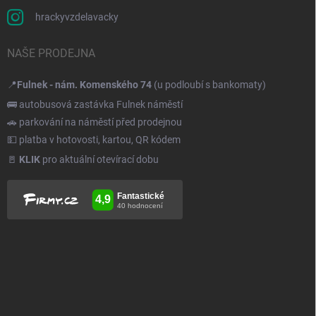
hrackyvzdelavacky
NAŠE PRODEJNA
📍
Fulnek - nám. Komenského 74
(u podloubí s bankomaty)
🚌 autobusová zastávka Fulnek náměstí
🚗 parkování na náměstí před prodejnou
💵 platba v hotovosti, kartou, QR kódem
🚪
KLIK
pro aktuální otevírací dobu