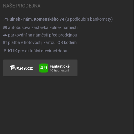
NAŠE PRODEJNA
📍
Fulnek - nám. Komenského 74
(u podloubí s bankomaty)
🚌 autobusová zastávka Fulnek náměstí
🚗 parkování na náměstí před prodejnou
💵 platba v hotovosti, kartou, QR kódem
🚪
KLIK
pro aktuální otevírací dobu