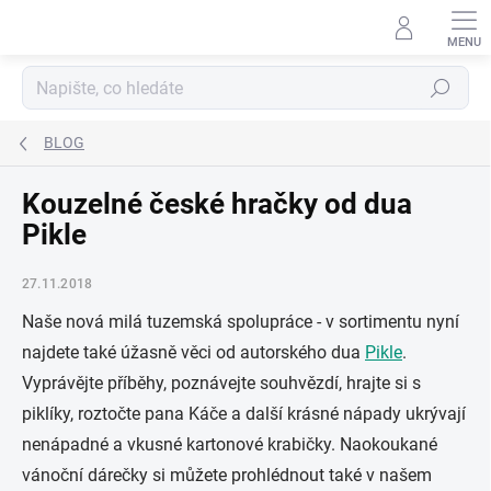
Přejít
na
obsah
Hledat
BLOG
Kouzelné české hračky od dua
Pikle
27.11.2018
Naše nová milá tuzemská spolupráce - v sortimentu nyní
najdete také úžasně věci od autorského dua
Pikle
.
Vyprávějte příběhy, poznávejte souhvězdí, hrajte si s
piklíky, roztočte pana Káče a další krásné nápady ukrývají
nenápadné a vkusné kartonové krabičky. Naokoukané
vánoční dárečky si můžete prohlédnout také v našem