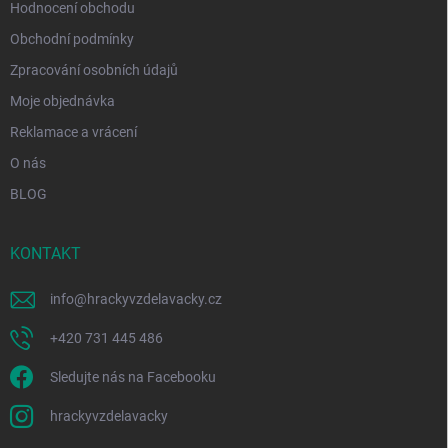
Hodnocení obchodu
Obchodní podmínky
Zpracování osobních údajů
Moje objednávka
Reklamace a vrácení
O nás
BLOG
KONTAKT
info
@
hrackyvzdelavacky.cz
+420 731 445 486
Sledujte nás na Facebooku
hrackyvzdelavacky