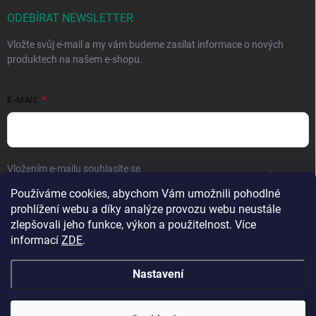
ODEBÍRAT NEWSLETTER
Vložte svůj e-mail a my vám budeme zasílat informace o nových
produktech na našem e-shopu.
E-MAIL
Vložením e-mailu souhlasíte se
zpracováním osobních údajů
.
Používáme cookies, abychom Vám umožnili pohodlné
Přihlásit se
prohlížení webu a díky analýze provozu webu neustále
zlepšovali jeho funkce, výkon a použitelnost. Více
informací
ZDE
.
Nastavení
Copyright 2026
Hračky vzdělávačky
. Všechna práva vyhrazena.
Upravit
nastavení cookies
Přejeme krásné prázdniny! 🧡 | Vaše objednávky