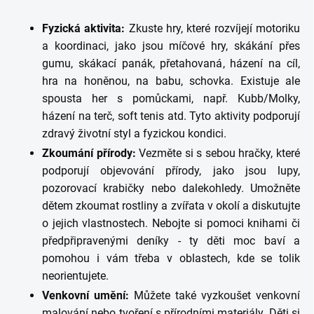
Fyzická aktivita:
Zkuste hry, které rozvíjejí motoriku
a koordinaci, jako jsou míčové hry, skákání přes
gumu, skákací panák, přetahovaná, házení na cíl,
hra na honěnou, na babu, schovka. Existuje ale
spousta her s pomůckami, např. Kubb/Molky,
házení na terč, soft tenis atd. Tyto aktivity podporují
zdravý životní styl a fyzickou kondici.
Zkoumání přírody:
Vezměte si s sebou hračky, které
podporují objevování přírody, jako jsou lupy,
pozorovací krabičky nebo dalekohledy. Umožněte
dětem zkoumat rostliny a zvířata v okolí a diskutujte
o jejich vlastnostech. Nebojte si pomoci knihami či
předpřipravenými deníky - ty děti moc baví a
pomohou i vám třeba v oblastech, kde se tolik
neorientujete.
Venkovní umění:
Můžete také vyzkoušet venkovní
malování nebo tvoření s přírodními materiály. Děti si