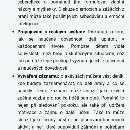
sebereflexe a pomáhají jim formulovat vlastní
názory a myšlenky. Diskuze o emocích a zážitcích z
hraní může také posílit jejich sebedůvěru a emoční
inteligenci.
Propojování s reálným světem:
Diskutujte o tom,
jak se naučené dovednosti dají uplatnit v
každodenním životě. Pomozte dětem vidět
souvislosti mezi hrou a skutečnými situacemi, což
jim pomůže lépe pochopit význam jejich zkušeností
a naučených dovedností.
Vytváření záznamu:
o aktivitách můžete vést deník,
kde budete zaznamenávat, co děti hrály a co se
naučily. Tento záznam může sloužit jako skvělá
zpětná vazba pro rodiče i děti samotné. Pomáhá to
nejen při sledování pokroku, ale také při udržení
motivace a zájmu o další učení. Také to může
sloužit jako cenný nástroj při plánování budoucích
aktivit a her, které odpovídají zájmům a potřebám