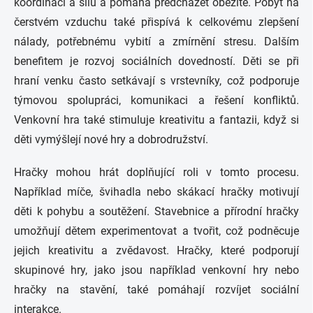
koordinaci a sílu a pomáhá předcházet obezitě. Pobyt na
čerstvém vzduchu také přispívá k celkovému zlepšení
nálady, potřebnému vybití a zmírnění stresu. Dalším
benefitem je rozvoj sociálních dovedností. Děti se při
hraní venku často setkávají s vrstevníky, což podporuje
týmovou spolupráci, komunikaci a řešení konfliktů.
Venkovní hra také stimuluje kreativitu a fantazii, když si
děti vymýšlejí nové hry a dobrodružství.
Hračky mohou hrát doplňující roli v tomto procesu.
Například míče, švihadla nebo skákací hračky motivují
děti k pohybu a soutěžení. Stavebnice a přírodní hračky
umožňují dětem experimentovat a tvořit, což podněcuje
jejich kreativitu a zvědavost. Hračky, které podporují
skupinové hry, jako jsou například venkovní hry nebo
hračky na stavění, také pomáhají rozvíjet sociální
interakce.