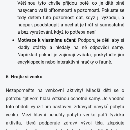
Většinou tyto chvíle přijdou poté, co je dítě plně
nasyceno vaší přítomností a pozorností. Pokuste se
tedy dětem tuto pozornost dát, když ji vyžadují, a
naopak poodstoupit a nechat je hrát si samostatně
a bez vyrušování, když to potřeba není.
Motivace k vlastnímu učení:
Podporujte děti, aby si
kladly otázky a hledaly na ně odpovědi samy.
Například pokud je zajímají zvířata, poskytněte jim
encyklopedie nebo interaktivní hračky o fauně.
6. Hrajte si venku
Nezapomeňte na venkovní aktivity! Mladší děti se o
potřebu "jít ven" hlásí většinou ochotně samy. Je vhodné
toto období využít pro nastavení zdravých návyků pobytu
venku. Mezi hlavní benefity pobytu venku patří fyzická
aktivita, která podporuje zdravý vývoj těla, zlepšuje