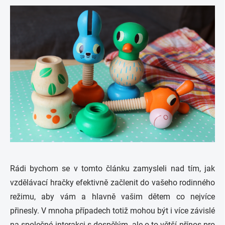
Rádi bychom se v tomto článku zamysleli nad tím, jak
vzdělávací hračky efektivně začlenit do vašeho rodinného
režimu, aby vám a hlavně vašim dětem co nejvíce
přinesly. V mnoha případech totiž mohou být i více závislé
na společné interakci s dospělým, ale o to větší přínos pro