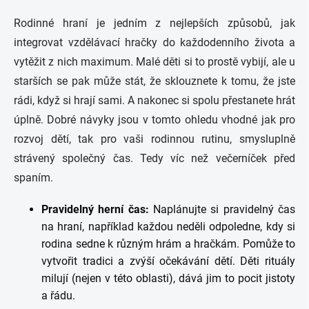
Rodinné hraní je jedním z nejlepších způsobů, jak
integrovat vzdělávací hračky do každodenního života a
vytěžit z nich maximum. Malé děti si to prostě vybijí, ale u
starších se pak může stát, že sklouznete k tomu, že jste
rádi, když si hrají sami. A nakonec si spolu přestanete hrát
úplně. Dobré návyky jsou v tomto ohledu vhodné jak pro
rozvoj dětí, tak pro vaši rodinnou rutinu, smysluplně
strávený společný čas. Tedy víc než večerníček před
spaním.
Pravidelný herní čas:
Naplánujte si pravidelný čas
na hraní, například každou neděli odpoledne, kdy si
rodina sedne k různým hrám a hračkám. Pomůže to
vytvořit tradici a zvýší očekávání dětí. Děti rituály
milují (nejen v této oblasti), dává jim to pocit jistoty
a řádu.