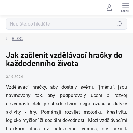
Přejít
na
obsah
Hledat
BLOG
Jak začlenit vzdělávací hračky do
každodenního života
3.10.2024
Vzdělávací hračky, aby dostály svému "jménu", jsou
navrhovány tak, aby podporovaly učení a rozvoj
dovedností dětí prostřednictvím nejpřirozenější dětské
aktivity - hry. Pomáhají rozvíjet motoriku, kreativitu,
logické myšlení či sociální dovednosti. Mezi vzdělávacími
hračkami dnes už nalezneme ledacos, ale několik