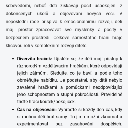
sebevědomí, neboť děti získávají pocit uspokojení z
dokončených úkolů a objevování nových věcí. V
neposlední řadě přispívá k emocionálnímu rozvoji, děti
mají prostor zpracovávat své myšlenky a pocity v
bezpečném prostředí. Celkově samostatné hraní hraje
klíčovou roli v komplexním rozvoji dítěte.
Diverzita hraček:
Ujistěte se, že děti mají přístup k
různorodým vzdělávacím hračkám, které odpovídají
jejich zájmům. Sledujte, co je baví, a podle toho
obměňujte nabídku. Je podstatné, aby dítě nebylo
zavalené hračkami a pomůckami neodpovídající
jeho schopnostem a stupni pokročilosti. Pravidelně
třiďte hrací koutek/pokojíček.
Čas na objevování:
Vyhraďte si každý den čas, kdy
si mohou děti hrát samy. To jim umožní zkoumat a
experimentovat bez zasahování dospělých.