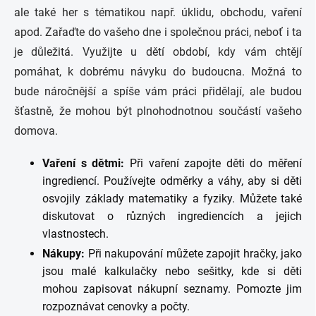
ale také her s tématikou např. úklidu, obchodu, vaření
apod. Zařaďte do vašeho dne i společnou práci, neboť i ta
je důležitá. Využijte u dětí období, kdy vám chtějí
pomáhat, k dobrému návyku do budoucna. Možná to
bude náročnější a spíše vám práci přidělají, ale budou
šťastně, že mohou být plnohodnotnou součástí vašeho
domova.
Vaření s dětmi:
Při vaření zapojte děti do měření
ingrediencí. Používejte odměrky a váhy, aby si děti
osvojily základy matematiky a fyziky. Můžete také
diskutovat o různých ingrediencích a jejich
vlastnostech.
Nákupy:
Při nakupování můžete zapojit hračky, jako
jsou malé kalkulačky nebo sešitky, kde si děti
mohou zapisovat nákupní seznamy. Pomozte jim
rozpoznávat cenovky a počty.