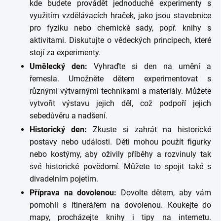
kde budete provádět jednoduché experimenty s
využitím vzdělávacích hraček, jako jsou stavebnice
pro fyziku nebo chemické sady, popř. knihy s
aktivitami. Diskutujte o vědeckých principech, které
stojí za experimenty.
Umělecký den:
Vyhraďte si den na umění a
řemesla. Umožněte dětem experimentovat s
různými výtvarnými technikami a materiály. Můžete
vytvořit výstavu jejich děl, což podpoří jejich
sebedůvěru a nadšení.
Historický den:
Zkuste si zahrát na historické
postavy nebo události. Děti mohou použít figurky
nebo kostýmy, aby oživily příběhy a rozvinuly tak
své historické povědomí. Můžete to spojit také s
divadelním pojetím.
Příprava na dovolenou:
Dovolte dětem, aby vám
pomohli s itinerářem na dovolenou. Koukejte do
mapy, procházejte knihy i tipy na internetu.