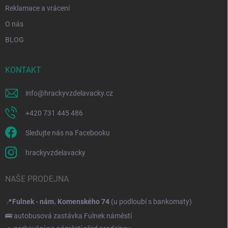
Reklamace a vrácení
O nás
BLOG
KONTAKT
info
@
hrackyvzdelavacky.cz
+420 731 445 486
Sledujte nás na Facebooku
hrackyvzdelavacky
NAŠE PRODEJNA
📍
Fulnek - nám. Komenského 74
(u podloubí s bankomaty)
🚌 autobusová zastávka Fulnek náměstí