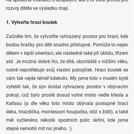
rozvoj dítěte ve výsledku mají.
1. Vytvořte hrací koutek
Začněte tím, že vytvoříte vyhrazený prostor pro hraní, kde
budou hračky pro děti snadno přístupné. Pomůže to nejen
dětem v lepší orientaci, ale následně také při úklidu, třízení
atd. Je možná dobré říci, že dítě, obzvláště v nižším věku,
nutně nepotřebuje svůj vlastní pokojíček. Hrací koutek se
vám tak vejde téměř kdekoliv. My jsme toto v malém bytě
vyřešili tak, že syn dostal vyhrazeny prostor v obývacím
pokoji, což bylo prostě dosud volné místo vedle křesla a
Kallaxu (a dle věku toto místo obývala postupně hrací
deka, hrazdička, montessori houpačka, stůl s židlí), a také
měl vyčleněno několik spodních polic skříní, kde jsme
stejně nemohli mít nic jiného. :)