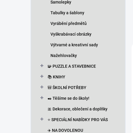
Samolepky
Tabulky a šablony
Vyrábění předmětů
Vyškrabávací obrázky
Výtvarné a kreativní sady
Nažehlovačky
🧩 PUZZLE A STAVEBNICE
📚 KNIHY
🎒 ŠKOLNÍ POTŘEBY
✒️ Těšíme se do školy!
🎀 Dekorace, oblečení a doplňky
⭐ SPECIÁLNÍ NABÍDKY PRO VÁS
✈️ NA DOVOLENOU