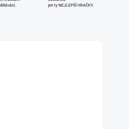
dělávání.
jen ty NEJLEPŠÍ HRAČKY.
OBENO V ČR
VYROBENO V ČR
SKLADEM
SKLADEM
(>2 KS)
(>2 KS)
etexa |
Betexa |
Začínáme
Vystřihovánky
ystřihovat
- Elektrická
Vlaky
jednotka
137 Kč
136 Kč
MORAVIA