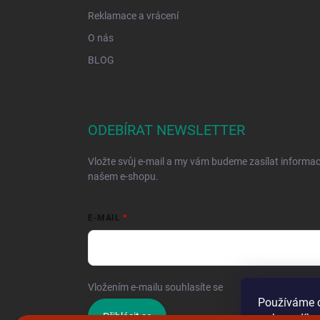
Reklamace a vrácení
O nás
BLOG
ODEBÍRAT NEWSLETTER
Vložte svůj e-mail a my vám budeme zasílat informa
našem e-shopu.
E-MAIL
Vložením e-mailu souhlasíte se
zpracováním osobníc
Používáme c
Přihlásit se
webu a díky