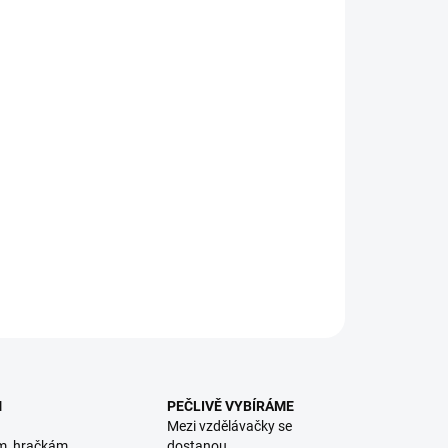
:
NOSTI DORUČENÍ
hlá vystřihovánky s detailními architektonickými prvky.
ko 1:350. || Od 10 let
ILNÍ INFORMACE
ZEPTAT SE
HLÍDACÍ PES
M
PEČLIVĚ VYBÍRÁME
Mezi vzdělávačky se
m, hračkám
dostanou