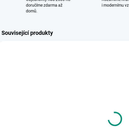
doručíme zdarma až
i modernímu vz
domů.
Související produkty
VYROBENO V ČR
VYR
SKLADEM
SKLADEM
(1 KS)
(1 KS)
CUBIKA |
B
Betexa |
Navlékací
Papírový
korálky
v
model - Hrad
Trpaslíci
320 Kč
Bouzov
180 Kč