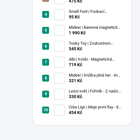
voskovky - 9 ks
475 Kč
Small Foot | Foukací
lokomotiva s balonkem 1 ks
95 Kč
Mideer | Barevná magnetická
stavebnice - 100 ks
1 990 Kč
Tooky Toy | Zvukostrom
Pastel
545 Kč
Albi | Kvído - Magnetická
zvířátka: Farma
719 Kč
Mideer | Knížka plná her - 6v1 -
Dobrodružství v muzeu
321 Kč
Lesní svět | Fofrník - Z našich
lesů
330 Kč
Créa Lign | Moje první fixy - 8
ks
454 Kč