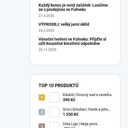
Každý konec je nový začátek: Loučíme
se s prodejnou ve Fulneku
27.4.2026
VÝPRODEJ: velký jarní úklid
24.3.2026
Vánoční tvoření ve Fulneku: Přijďte si
užít kouzelné kreativní odpoledne
28.11.2025
TOP 10 PRODUKTŮ
Edukid | Ovocný sad a veverka
390 Kč
Scio | Emušáci: Ferda a jeho
mouchy (1. díl)
1 250 Kč
Créa Lign | Moje první