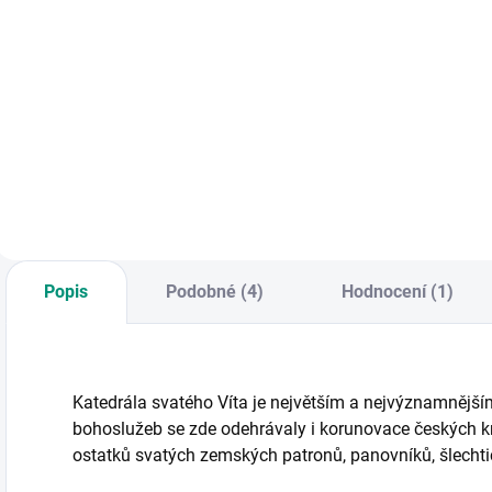
Do košíku
Do košíku
Navlékací trpaslíci
P
Obsáhlá
jsou ideální hrou
v
vystřihovánky s
pro procvičení
a
detailními
jemné motoriky,
v
architektonickými
trpělivosti a paměti.
prvky. Měřítko
Obsahuje 12
1:200. || Od 10 let
korálků a 8 předloh.
|| Od 3 let
Popis
Podobné (4)
Hodnocení (1)
Katedrála svatého Víta je největším a nejvýznamněj
bohoslužeb se zde odehrávaly i korunovace českých kr
ostatků svatých zemských patronů, panovníků, šlechti