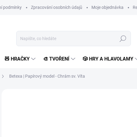
í podmínky
Zpracování osobních údajů
Moje objednávka
Re
Hledat
🧸 HRAČKY
🎨 TVOŘENÍ
🎲 HRY A HLAVOLAMY
Betexa | Papírový model - Chrám sv. Víta
1 hodnocení
Podrobnosti hodnocení
ZNAČKA:
BETEXA
VYROBENO V ČR
1
149
Měr
MO