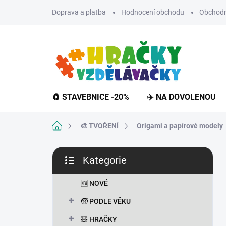
Přejít
Doprava a platba
Hodnocení obchodu
Obchodn
na
obsah
🧲 STAVEBNICE -20%
✈️ NA DOVOLENOU
Domů
🎨 TVOŘENÍ
Origami a papírové modely
P
Kategorie
o
Přeskočit
s
kategorie
t
🆕 NOVÉ
r
🧒 PODLE VĚKU
a
n
🧸 HRAČKY