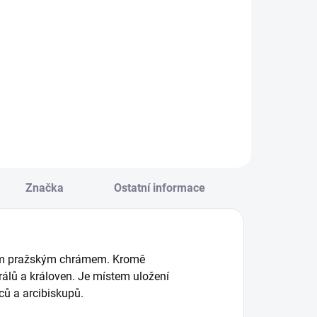
Pálava
Do košíku
Do košíku
rvní dětské
Klasické papírové
ystřihovánky s
vystřihovánky a
traktivními motivy
skládačky
laků. || Od 4 let
pro výrobu modelů
dopravních
prostředků. Pro
malé začínající
modeláře. || Od 6 let
Značka
Ostatní informace
ším pražským chrámem. Kromě
álů a královen. Je místem uložení
ců a arcibiskupů.