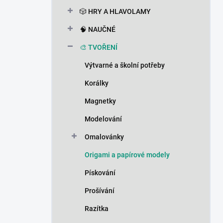
n
🎲 HRY A HLAVOLAMY
í
p
🧠 NAUČNÉ
a
n
🎨 TVOŘENÍ
e
Výtvarné a školní potřeby
l
Korálky
Magnetky
Modelování
Omalovánky
Origami a papírové modely
Pískování
Prošívání
Razítka