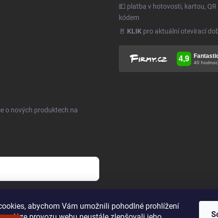
💵 platba v hotovosti, kartou, QR
kódem
🚪
KLIK
pro aktuální otevírací do
ce o nových produktech na
h údajů
.
ookies, abychom Vám umožnili pohodlné prohlížení
S
 analýze provozu webu neustále zlepšovali jeho