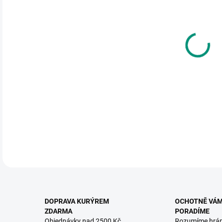
cena
MOŽ
Obsá
Měřít
DETA
DOPRAVA KURÝREM
OCHOTNĚ VÁ
ZDARMA
PORADÍME
Objednávky nad 2500 Kč
Rozumíme hrá