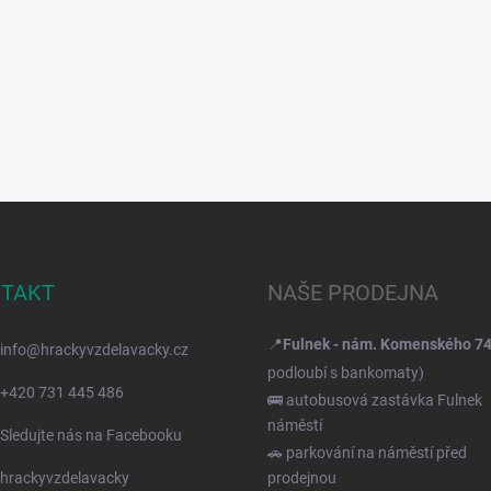
TAKT
NAŠE PRODEJNA
📍
Fulnek - nám. Komenského 7
info
@
hrackyvzdelavacky.cz
podloubí s bankomaty)
+420 731 445 486
🚌 autobusová zastávka Fulnek
náměstí
Sledujte nás na Facebooku
🚗 parkování na náměstí před
hrackyvzdelavacky
prodejnou