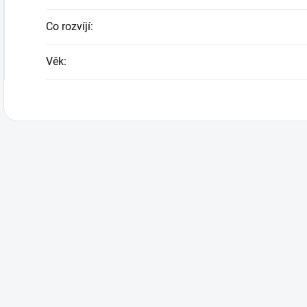
Co rozvíjí
:
Věk
: