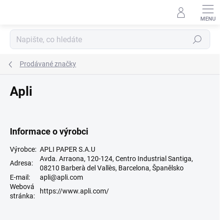
Přejít
na
obsah
Hledat
Prodávané značky
Apli
Informace o výrobci
Výrobce:
APLI PAPER S.A.U
Avda. Arraona, 120-124, Centro Industrial Santiga,
Adresa:
08210 Barberà del Vallès, Barcelona, Španělsko
E-mail:
apli@apli.com
Webová
https://www.apli.com/
stránka: