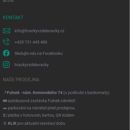
BLOG
KONTAKT
info
@
hrackyvzdelavacky.cz
+420 731 445 486
Sledujte nás na Facebooku
hrackyvzdelavacky
NAŠE PRODEJNA
📍
Fulnek - nám. Komenského 74
(u podloubí s bankomaty)
🚌 autobusová zastávka Fulnek náměstí
🚗 parkování na náměstí před prodejnou
💵 platba v hotovosti, kartou, QR kódem
🚪
KLIK
pro aktuální otevírací dobu