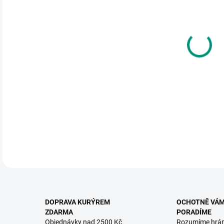
DO:
12.
MOŽ
Šest
plas
roku
DETA
DOPRAVA KURÝREM
OCHOTNĚ VÁ
ZDARMA
PORADÍME
Objednávky nad 2500 Kč
Rozumíme hrá