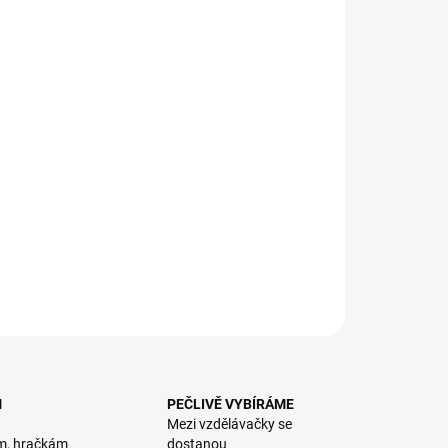
8.2026
NOSTI DORUČENÍ
−
+
Přidat do košíku
idílná sada na písek vyrobená z kvalitních recyklovaných
tů: a
utíčko, kyblík, lopatka, hrabičky a dvě tvořítka. || Od 1
ILNÍ INFORMACE
ZEPTAT SE
HLÍDACÍ PES
M
PEČLIVĚ VYBÍRÁME
Mezi vzdělávačky se
m, hračkám
dostanou