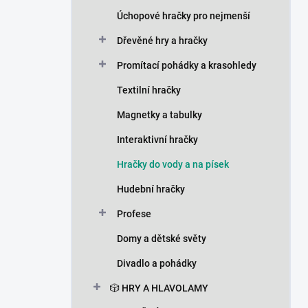
n
Úchopové hračky pro nejmenší
í
p
Dřevěné hry a hračky
a
n
Promítací pohádky a krasohledy
e
Textilní hračky
l
Magnetky a tabulky
Interaktivní hračky
Hračky do vody a na písek
Hudební hračky
Profese
Domy a dětské světy
Divadlo a pohádky
🎲 HRY A HLAVOLAMY