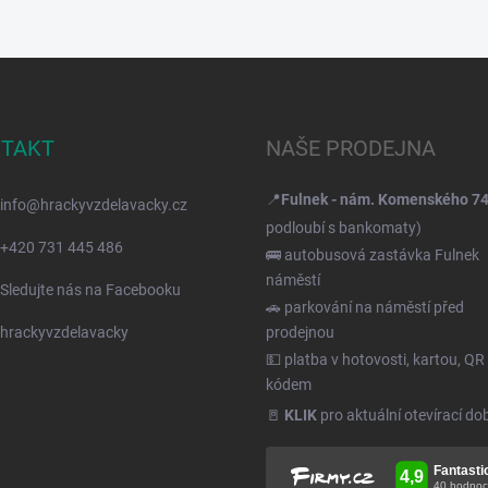
TAKT
NAŠE PRODEJNA
📍
Fulnek - nám. Komenského 7
info
@
hrackyvzdelavacky.cz
podloubí s bankomaty)
+420 731 445 486
🚌 autobusová zastávka Fulnek
náměstí
Sledujte nás na Facebooku
🚗 parkování na náměstí před
hrackyvzdelavacky
prodejnou
💵 platba v hotovosti, kartou, QR
kódem
🚪
KLIK
pro aktuální otevírací do