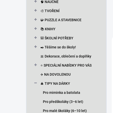
🧠 NAUČNÉ
🎨 TVOŘENÍ
🧩 PUZZLE A STAVEBNICE
📚 KNIHY
🎒 ŠKOLNÍ POTŘEBY
✒️ Těšíme se do školy!
🎀 Dekorace, oblečení a doplňky
⭐ SPECIÁLNÍ NABÍDKY PRO VÁS
✈️ NA DOVOLENOU
🎄 TIPY NA DÁRKY
Pro miminka a batolata
Pro předškoláky (3–6 let)
Pro malé školáky (6–10 let)