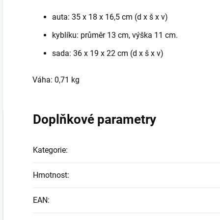
auta: 35 x 18 x 16,5 cm (d x š x v)
kyblíku: průměr 13 cm, výška 11 cm.
sada: 36 x 19 x 22 cm (d x š x v)
Váha: 0,71 kg
Doplňkové parametry
Kategorie
:
Hmotnost
:
EAN
: