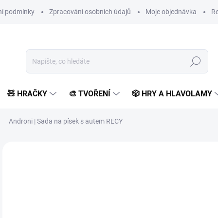
í podmínky
Zpracování osobních údajů
Moje objednávka
Re
Hledat
🧸 HRAČKY
🎨 TVOŘENÍ
🎲 HRY A HLAVOLAMY
Androni | Sada na písek s autem RECY
Neohodnoceno
Podrobnosti hodnocení
ZNAČKA:
ANDRONI
3
264
Měr
SK
cena
MŮŽ