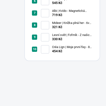
Pastel
545 Kč
Albi | Kvído - Magnetická
zvířátka: Farma
719 Kč
Mideer | Knížka plná her - 6v1 -
Dobrodružství v muzeu
321 Kč
Lesní svět | Fofrník - Z našich
lesů
330 Kč
Créa Lign | Moje první fixy - 8
ks
454 Kč