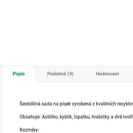
Do košíku
Do košíku
Hračka do vany -
Sada 4 plastových
D
veselý neoprenový
kuželů s pruhy pro
a
krokodýl s
děti od 1 roku.
r
kapsami.
Výška 29 cm,
z
Nachytejte rybičky
kvalitní zpracování
z
do správných
z Itálie. Skvělá
o
kapes. || Od 1 roku
hračka na zahradu
r
i do pokojíčku. || Od
t
1 roku
Popis
Podobné (4)
Hodnocení
Šestidílná sada na písek vyrobená z kvalitních recyklov
Obsahuje: Autíčko, kyblík, lopatku, hrabičky a dvě tvo
Rozměry: