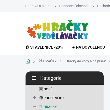
Přejít
Doprava a platba
Hodnocení obchodu
Obchodn
na
obsah
🧲 STAVEBNICE -20%
✈️ NA DOVOLENOU
Domů
🧸 HRAČKY
Hračky do vody a na písek
P
Kategorie
o
Přeskočit
s
kategorie
t
🆕 NOVÉ
r
🧒 PODLE VĚKU
a
n
🧸 HRAČKY