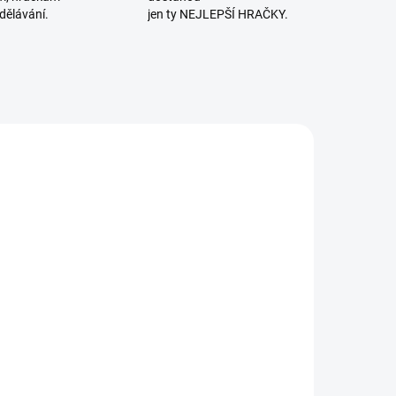
dělávání.
jen ty NEJLEPŠÍ HRAČKY.
SKLADEM
SKLADEM
(1 KS)
(1 KS)
HAPE | Hračky
Teddies |
o vody -
Vodolepky
ybářský set
Moje první
zvířátka z
436 Kč
210 Kč
oceánu - 12 ks