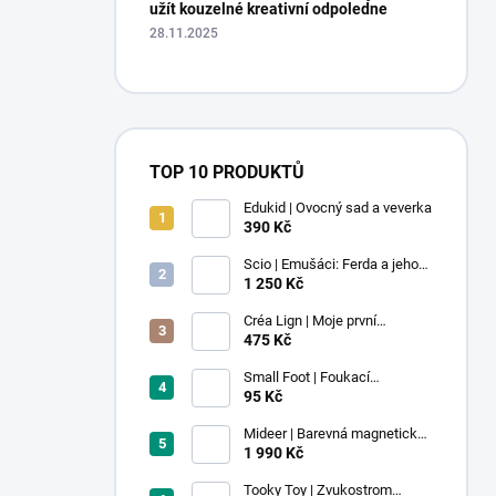
užít kouzelné kreativní odpoledne
28.11.2025
TOP 10 PRODUKTŮ
Edukid | Ovocný sad a veverka
390 Kč
Scio | Emušáci: Ferda a jeho
mouchy (1. díl)
1 250 Kč
Créa Lign | Moje první
voskovky - 9 ks
475 Kč
Small Foot | Foukací
lokomotiva s balonkem 1 ks
95 Kč
Mideer | Barevná magnetická
stavebnice - 100 ks
1 990 Kč
Tooky Toy | Zvukostrom