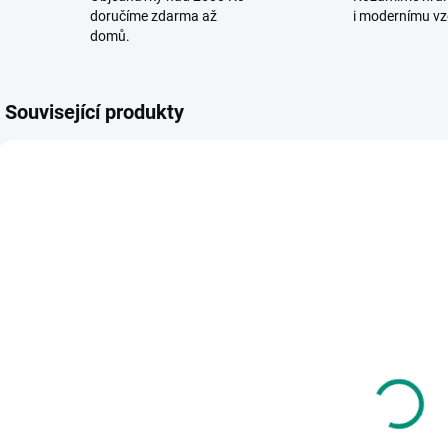
doručíme zdarma až
i modernímu vz
domů.
Související produkty
SKLADEM
SKLADEM
(1 KS)
(>2 KS)
Lilliputiens |
Androni |
Panel do vody
Dopravní
d
- Krokodýl
kužely - výška
R
Anatole
29 cm
719 Kč
190 Kč