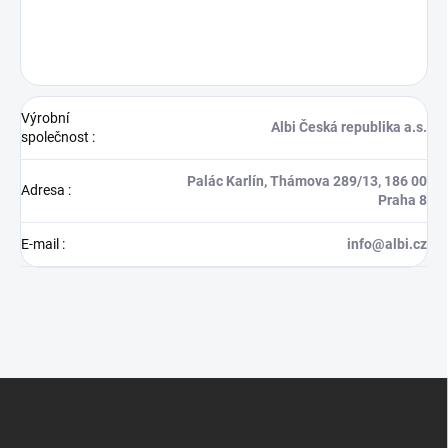
Výrobní
Albi Česká republika a.s.
společnost
:
Palác Karlín, Thámova 289/13, 186 00
Adresa
:
Praha 8
E-mail
:
info@albi.cz
Z
á
p