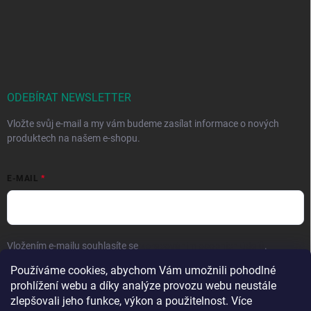
ODEBÍRAT NEWSLETTER
Vložte svůj e-mail a my vám budeme zasílat informace o nových
produktech na našem e-shopu.
E-MAIL
Vložením e-mailu souhlasíte se
zpracováním osobních údajů
.
Používáme cookies, abychom Vám umožnili pohodlné
Přihlásit se
prohlížení webu a díky analýze provozu webu neustále
zlepšovali jeho funkce, výkon a použitelnost. Více