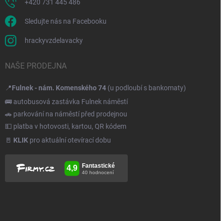
+420 731 445 486
Sledujte nás na Facebooku
hrackyvzdelavacky
NAŠE PRODEJNA
📍
Fulnek - nám. Komenského 74
(u podloubí s bankomaty)
🚌 autobusová zastávka Fulnek náměstí
🚗 parkování na náměstí před prodejnou
💵 platba v hotovosti, kartou, QR kódem
🚪
KLIK
pro aktuální otevírací dobu