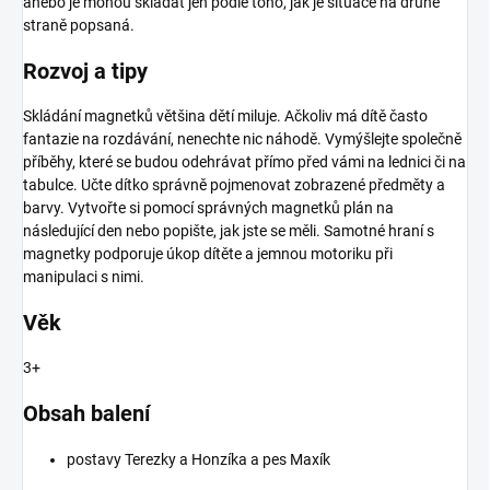
anebo je mohou skládat jen podle toho, jak je situace na druhé
straně popsaná.
Rozvoj a tipy
Skládání magnetků většina dětí miluje. Ačkoliv má dítě často
fantazie na rozdávání, nenechte nic náhodě. Vymýšlejte společně
příběhy, které se budou odehrávat přímo před vámi na lednici či na
tabulce. Učte dítko správně pojmenovat zobrazené předměty a
barvy. Vytvořte si pomocí správných magnetků plán na
následující den nebo popište, jak jste se měli. Samotné hraní s
magnetky podporuje úkop dítěte a jemnou motoriku při
manipulaci s nimi.
Věk
3+
Obsah balení
postavy Terezky a Honzíka a pes Maxík