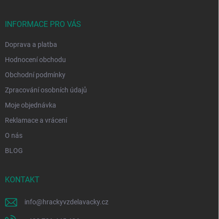
a
t
í
INFORMACE PRO VÁS
Doprava a platba
Hodnocení obchodu
Obchodní podmínky
Zpracování osobních údajů
Moje objednávka
Reklamace a vrácení
O nás
BLOG
KONTAKT
info
@
hrackyvzdelavacky.cz