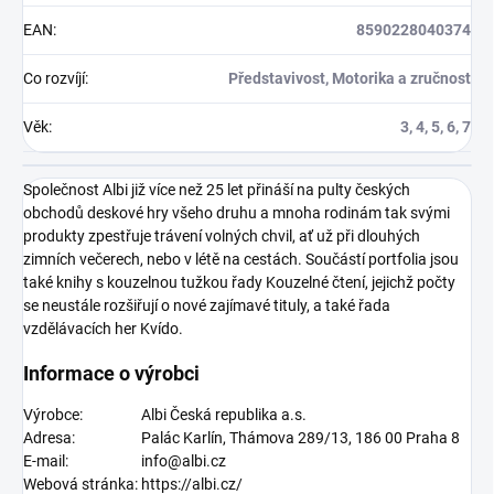
EAN
:
8590228040374
Co rozvíjí
:
Představivost, Motorika a zručnost
Věk
:
3, 4, 5, 6, 7
Společnost Albi již více než 25 let přináší na pulty českých
obchodů deskové hry všeho druhu a mnoha rodinám tak svými
produkty zpestřuje trávení volných chvil, ať už při dlouhých
zimních večerech, nebo v létě na cestách. Součástí portfolia jsou
také knihy s kouzelnou tužkou řady Kouzelné čtení, jejichž počty
se neustále rozšiřují o nové zajímavé tituly, a také řada
vzdělávacích her Kvído.
Informace o výrobci
Výrobce:
Albi Česká republika a.s.
Adresa:
Palác Karlín, Thámova 289/13, 186 00 Praha 8
E-mail:
info@albi.cz
Webová stránka:
https://albi.cz/