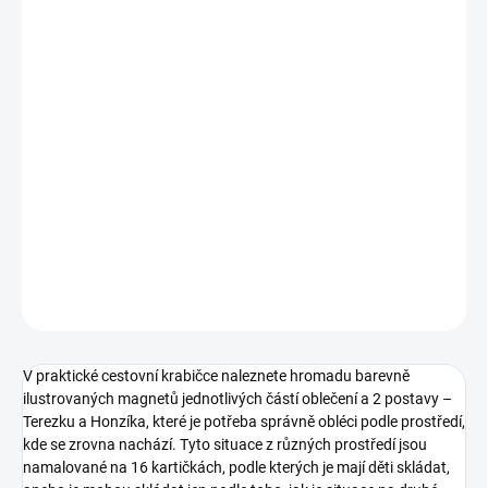
11.8.2026
MOŽNOSTI
DORUČENÍ
−
+
Přidat do košíku
Pevná krabička s dvěma dětmi, pejskem a hromadou magnetků k
tvoření. || Od 3 let
DETAILNÍ INFORMACE
ZEPTAT SE
HLÍDACÍ PES
V praktické cestovní krabičce naleznete hromadu barevně
ilustrovaných magnetů jednotlivých částí oblečení a 2 postavy –
Terezku a Honzíka, které je potřeba správně obléci podle prostředí,
kde se zrovna nachází. Tyto situace z různých prostředí jsou
namalované na 16 kartičkách, podle kterých je mají děti skládat,