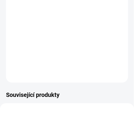
MOŽNOSTI
DORUČENÍ
−
+
Přidat do košíku
Deset dobrodružných příběhů s úkoly pro rozvoj čtenářské
gramotnosti. || Od 5 let
DETAILNÍ INFORMACE
ZEPTAT SE
HLÍDACÍ PES
Související produkty