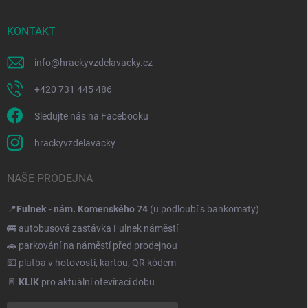
KONTAKT
info
@
hrackyvzdelavacky.cz
+420 731 445 486
Sledujte nás na Facebooku
hrackyvzdelavacky
NAŠE PRODEJNA
📍
Fulnek - nám. Komenského 74
(u podloubí s bankomaty)
🚌 autobusová zastávka Fulnek náměstí
🚗 parkování na náměstí před prodejnou
💵 platba v hotovosti, kartou, QR kódem
🚪
KLIK
pro aktuální otevírací dobu