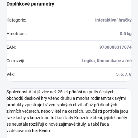
Doplňkové parametry
Kategorie
:
Interaktivní hračky
Hmotnost
:
0.5 kg
EAN
:
9788088317074
Co rozvíjí
:
Logika, Komunikace a řeč
Věk
:
5, 6, 7, 8
Společnost Albi již více než 25 let přináší na pulty českých
obchodů deskové hry všeho druhu a mnoha rodinám tak svými
produkty zpestřuje trávení volných chvil, ať už při dlouhých
zimních večerech, nebo v létě na cestách. Součástí portfolia jsou
také knihy s kouzelnou tužkou řady Kouzelné čtení, jejichž počty
se neustále rozšiřují o nové zajímavé tituly, a také řada
vzdělávacích her Kvído.