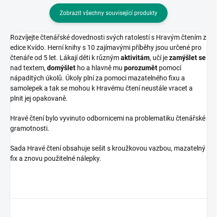
Zobrazit všechny související produkty
Rozvíjejte čtenářské dovednosti svých ratolestí s Hravým čtením z
edice Kvído. Herní knihy s 10 zajímavými příběhy jsou určené pro
čtenáře od 5 let. Lákají děti k různým
aktivitám
, učí je
zamýšlet se
nad textem,
domýšlet
ho a hlavně mu
porozumět
pomocí
nápaditých úkolů. Úkoly plní za pomoci mazatelného fixu a
samolepek a tak se mohou k Hravému čtení neustále vracet a
plnit jej opakovaně.
Hravé čtení bylo vyvinuto odbornicemi na problematiku čtenářské
gramotnosti.
Sada Hravé čtení obsahuje sešit s kroužkovou vazbou, mazatelný
fix a znovu použitelné nálepky.