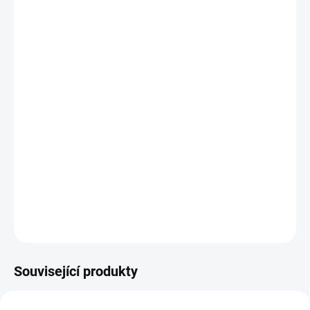
cena:
MŮŽEME
DORUČIT DO:
11.8.2026
MOŽNOSTI
DORUČENÍ
−
+
Přidat do košíku
Kdo se ukrývá pod okénky? Knížkové leporelo s velkými okénky
baví a stimuluje řeč dětí. || Od 9 měsíců
DETAILNÍ INFORMACE
ZEPTAT SE
HLÍDACÍ PES
Související produkty
POSLEDNÍ KUSY