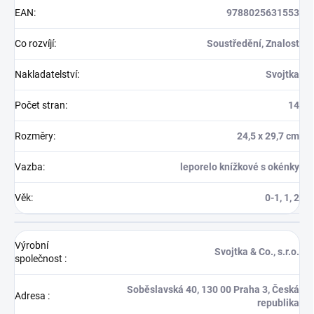
EAN
:
9788025631553
Co rozvíjí
:
Soustředění, Znalost
Nakladatelství
:
Svojtka
Počet stran
:
14
Rozměry
:
24,5 x 29,7 cm
Vazba
:
leporelo knížkové s okénky
Věk
:
0-1, 1, 2
Výrobní
Svojtka & Co., s.r.o.
společnost
:
Soběslavská 40, 130 00 Praha 3, Česká
Adresa
:
republika