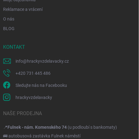
Reklamace a vrácení
O nás
BLOG
KONTAKT
info
@
hrackyvzdelavacky.cz
+420 731 445 486
Sledujte nás na Facebooku
hrackyvzdelavacky
NAŠE PRODEJNA
📍
Fulnek - nám. Komenského 74
(u podloubí s bankomaty)
🚌 autobusová zastávka Fulnek náměstí