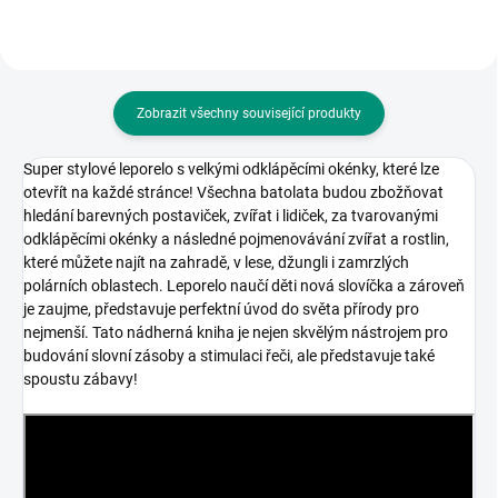
Zobrazit všechny související produkty
Super stylové leporelo s velkými odklápěcími okénky, které lze
otevřít na každé stránce! Všechna batolata budou zbožňovat
hledání barevných postaviček, zvířat i lidiček, za tvarovanými
odklápěcími okénky a následné pojmenovávání zvířat a rostlin,
které můžete najít na zahradě, v lese, džungli i zamrzlých
polárních oblastech. Leporelo naučí děti nová slovíčka a zároveň
je zaujme, představuje perfektní úvod do světa přírody pro
nejmenší. Tato nádherná kniha je nejen skvělým nástrojem pro
budování slovní zásoby a stimulaci řeči, ale představuje také
spoustu zábavy!