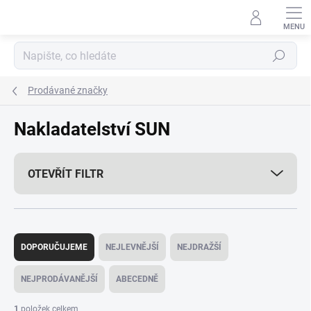
Přejít
na
obsah
Hledat
Prodávané značky
Nakladatelství SUN
OTEVŘÍT FILTR
Ř
a
DOPORUČUJEME
NEJLEVNĚJŠÍ
NEJDRAŽŠÍ
z
e
NEJPRODÁVANĚJŠÍ
ABECEDNĚ
n
í
1
položek celkem