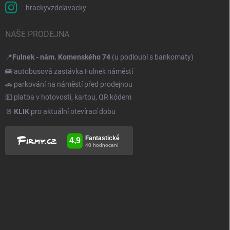
hrackyvzdelavacky
NAŠE PRODEJNA
📍
Fulnek - nám. Komenského 74
(u podloubí s bankomaty)
🚌 autobusová zastávka Fulnek náměstí
🚗 parkování na náměstí před prodejnou
💵 platba v hotovosti, kartou, QR kódem
🚪
KLIK
pro aktuální otevírací dobu