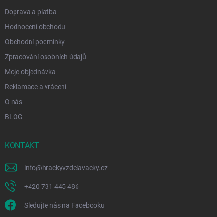
y
Doprava a platba
v
ý
Hodnocení obchodu
p
i
Obchodní podmínky
s
Zpracování osobních údajů
u
Moje objednávka
Reklamace a vrácení
O nás
BLOG
KONTAKT
info
@
hrackyvzdelavacky.cz
+420 731 445 486
Sledujte nás na Facebooku