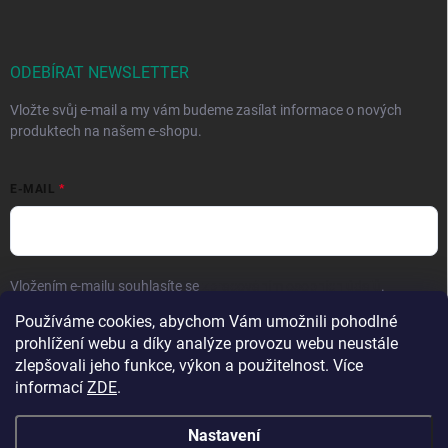
ODEBÍRAT NEWSLETTER
Vložte svůj e-mail a my vám budeme zasílat informace o nových
produktech na našem e-shopu.
E-MAIL
Vložením e-mailu souhlasíte se
zpracováním osobních údajů
.
Používáme cookies, abychom Vám umožnili pohodlné
Přihlásit se
prohlížení webu a díky analýze provozu webu neustále
zlepšovali jeho funkce, výkon a použitelnost. Více
informací
ZDE
.
Nastavení