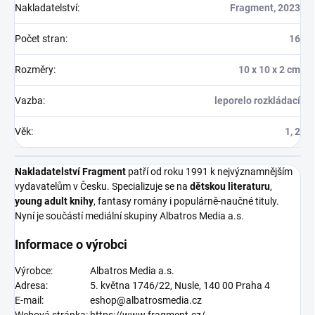
Nakladatelství
:
Fragment, 2023
Počet stran
:
16
Rozměry
:
10 x 10 x 2 cm
Vazba
:
leporelo rozkládací
Věk
:
1, 2
Nakladatelství Fragment
patří od roku 1991 k nejvýznamnějším
vydavatelům v Česku. Specializuje se na
dětskou literaturu
,
young adult knihy
, fantasy romány i populárně-naučné tituly.
Nyní je
součástí mediální skupiny Albatros Media a.s.
Informace o výrobci
Výrobce:
Albatros Media a.s.
Adresa:
5. května 1746/22, Nusle, 140 00 Praha 4
E-mail:
eshop@albatrosmedia.cz
Webová stránka:
https://www.fragment.cz/