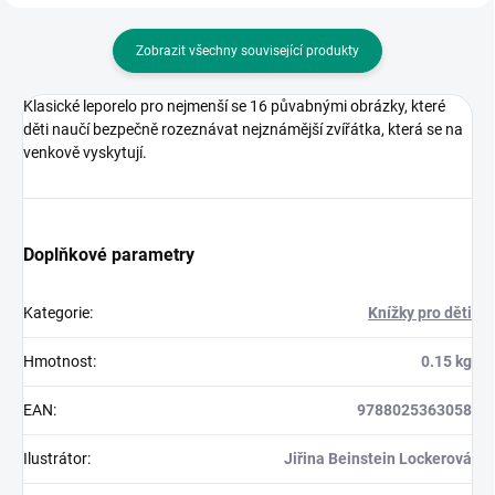
Zobrazit všechny související produkty
Klasické leporelo pro nejmenší se 16 půvabnými obrázky, které
děti naučí bezpečně rozeznávat nejznámější zvířátka, která se na
venkově vyskytují.
Doplňkové parametry
Kategorie
:
Knížky pro děti
Hmotnost
:
0.15 kg
EAN
:
9788025363058
Ilustrátor
:
Jiřina Beinstein Lockerová