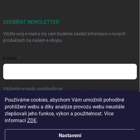
ODEBÍRAT NEWSLETTER
Vložte svůj e-mail a my vám budeme zasílat informace o nových
produktech na našem e-shopu.
E-MAIL
Vložením e-mailu souhlasíte se
zpracováním osobních údajů
.
Používáme cookies, abychom Vám umožnili pohodlné
Přihlásit se
prohlížení webu a díky analýze provozu webu neustále
zlepšovali jeho funkce, výkon a použitelnost. Více
informací
ZDE
.
Nastavení