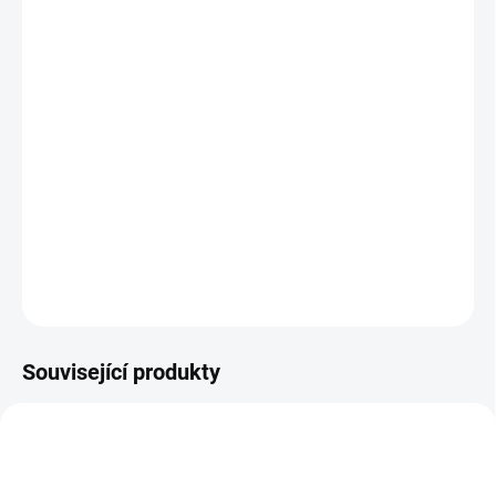
10.8.2026
MOŽNOSTI
DORUČENÍ
−
+
Přidat do košíku
Klasické leporelo pro nejmenší se 16 půvabnými obrázky
nejznámějších zvířát z venkova|| Od 1 roku
DETAILNÍ INFORMACE
ZEPTAT SE
HLÍDACÍ PES
Související produkty