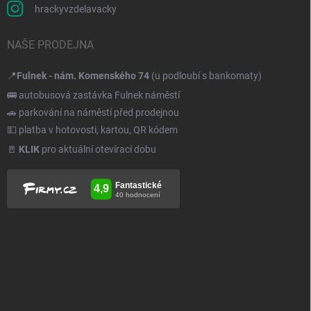
hrackyvzdelavacky
NAŠE PRODEJNA
📍
Fulnek - nám. Komenského 74
(u podloubí s bankomaty)
🚌 autobusová zastávka Fulnek náměstí
🚗 parkování na náměstí před prodejnou
💵 platba v hotovosti, kartou, QR kódem
🚪
KLIK
pro aktuální otevírací dobu