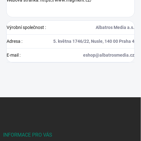
Výrobní společnost
:
Albatros Media a.s.
Adresa
:
5. května 1746/22, Nusle, 140 00 Praha 4
E-mail
:
eshop@albatrosmedia.cz
Z
á
p
a
t
í
INFORMACE PRO VÁS