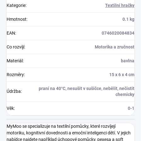
Kategorie
:
Textilní hračky
Hmotnost
:
0.1 kg
EAN
:
0746020084834
Co rozvíjí
:
Motorika a zručnost
Materiál
:
bavlna
Rozměry
:
15 x 6 x 4 cm
praní na 40°C, nesušit v sušičce, nebělit, nečistit
Údržba
:
chemicky
Věk
:
0-1
MyMoo se specializuje na textilní pomůcky, které rozvíjejí
motoriku, kognitivní dovednosti a emoční inteligenci dětí. V jejich
nabídce najdete například úchopové pomůcky, pexesa a soft