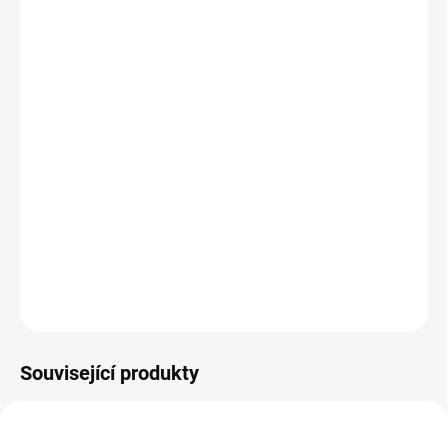
MŮŽEME
DORUČIT DO:
12.8.2026
MOŽNOSTI
DORUČENÍ
−
+
Přidat do košíku
Montessori úchopový polštářek podporuje rozvoj zraku, sluchu a
hmatu u miminek. || Od 0 měsíců
DETAILNÍ INFORMACE
ZEPTAT SE
HLÍDACÍ PES
Související produkty
NAŠE FOTKY