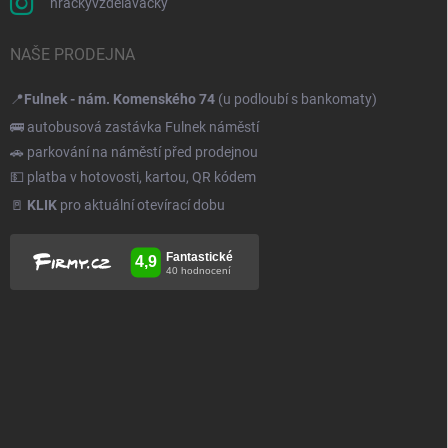
hrackyvzdelavacky
NAŠE PRODEJNA
📍
Fulnek - nám. Komenského 74
(u podloubí s bankomaty)
🚌 autobusová zastávka Fulnek náměstí
🚗 parkování na náměstí před prodejnou
💵 platba v hotovosti, kartou, QR kódem
🚪
KLIK
pro aktuální otevírací dobu