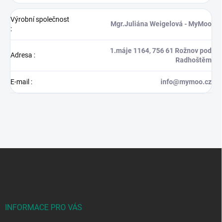
Výrobní společnost
Mgr.Juliána Weigelová - MyMoo
:
1.máje 1164, 756 61 Rožnov pod
Adresa
:
Radhoštěm
E-mail
:
info@mymoo.cz
Z
á
p
a
t
í
INFORMACE PRO VÁS