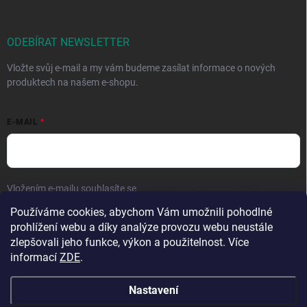
ODEBÍRAT NEWSLETTER
Vložte svůj e-mail a my vám budeme zasílat informace o nových
produktech na našem e-shopu.
E-MAIL
Vložením e-mailu souhlasíte se
zpracováním osobních údajů
.
Používáme cookies, abychom Vám umožnili pohodlné
Přihlásit se
prohlížení webu a díky analýze provozu webu neustále
zlepšovali jeho funkce, výkon a použitelnost. Více
informací
ZDE
.
Nastavení