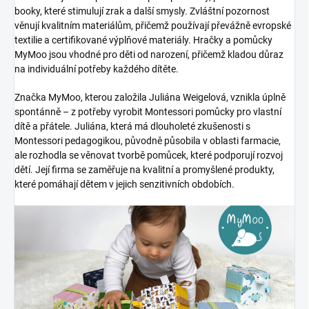
booky, které stimulují zrak a další smysly. Zvláštní pozornost
věnují kvalitním materiálům, přičemž používají převážně evropské
textilie a certifikované výplňové materiály. Hračky a pomůcky
MyMoo jsou vhodné pro děti od narození, přičemž kladou důraz
na individuální potřeby každého dítěte.
Značka MyMoo, kterou založila Juliána Weigelová, vznikla úplně
spontánně – z potřeby vyrobit Montessori pomůcky pro vlastní
dítě a přátele. Juliána, která má dlouholeté zkušenosti s
Montessori pedagogikou, původně působila v oblasti farmacie,
ale rozhodla se věnovat tvorbě pomůcek, které podporují rozvoj
dětí. Její firma se zaměřuje na kvalitní a promyšlené produkty,
které pomáhají dětem v jejich senzitivních obdobích.