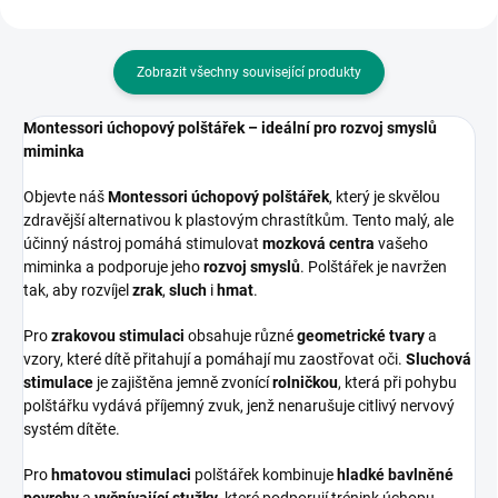
Zobrazit všechny související produkty
Montessori úchopový polštářek – ideální pro rozvoj smyslů
miminka
Objevte náš
Montessori úchopový polštářek
, který je skvělou
zdravější alternativou k plastovým chrastítkům. Tento malý, ale
účinný nástroj pomáhá stimulovat
mozková centra
vašeho
miminka a podporuje jeho
rozvoj smyslů
. Polštářek je navržen
tak, aby rozvíjel
zrak
,
sluch
i
hmat
.
Pro
zrakovou stimulaci
obsahuje různé
geometrické tvary
a
vzory, které dítě přitahují a pomáhají mu zaostřovat oči.
Sluchová
stimulace
je zajištěna jemně zvonící
rolničkou
, která při pohybu
polštářku vydává příjemný zvuk, jenž nenarušuje citlivý nervový
systém dítěte.
Pro
hmatovou stimulaci
polštářek kombinuje
hladké bavlněné
povrchy
a
vyčnívající stužky
, které podporují trénink úchopu.