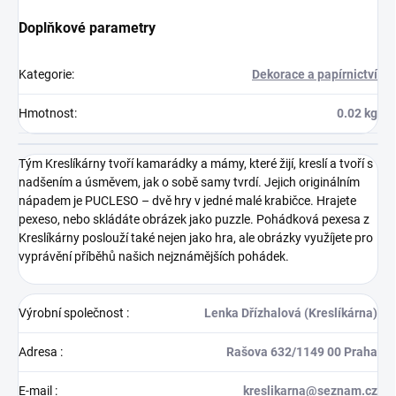
Doplňkové parametry
Kategorie
:
Dekorace a papírnictví
Hmotnost
:
0.02 kg
Tým Kreslíkárny tvoří kamarádky a mámy, které žijí, kreslí a tvoří s
nadšením a úsměvem, jak o sobě samy tvrdí. Jejich originálním
nápadem je PUCLESO – dvě hry v jedné malé krabičce. Hrajete
pexeso, nebo skládáte obrázek jako puzzle. Pohádková pexesa z
Kreslíkárny poslouží také nejen jako hra, ale obrázky využíjete pro
vyprávění příběhů našich nejznámějších pohádek.
Výrobní společnost
:
Lenka Dřízhalová (Kreslíkárna)
Adresa
:
Rašova 632/1149 00 Praha
E-mail
:
kreslikarna@seznam.cz