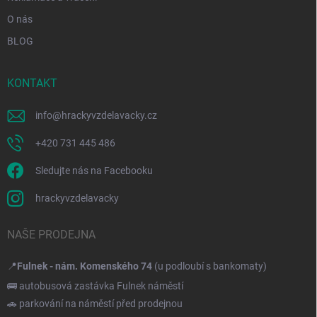
O nás
BLOG
KONTAKT
info
@
hrackyvzdelavacky.cz
+420 731 445 486
Sledujte nás na Facebooku
hrackyvzdelavacky
NAŠE PRODEJNA
📍
Fulnek - nám. Komenského 74
(u podloubí s bankomaty)
🚌 autobusová zastávka Fulnek náměstí
🚗 parkování na náměstí před prodejnou