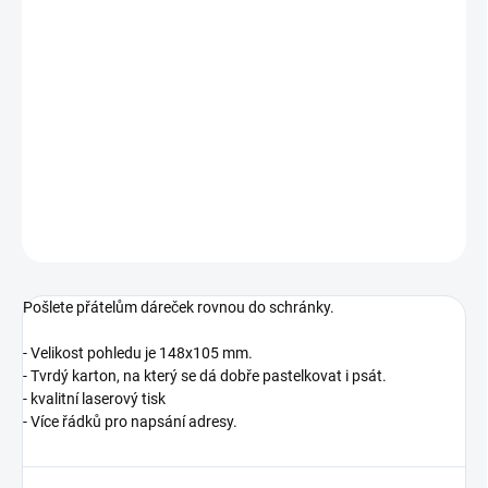
−
+
Přidat do košíku
Pošlete přátelům dáreček rovnou do schránky. Váš pozdrav spolu
s originální pohlednicí určitě potěší!
DETAILNÍ INFORMACE
ZEPTAT SE
HLÍDACÍ PES
Pošlete přátelům dáreček rovnou do schránky.
- Velikost pohledu je 148x105 mm.
- Tvrdý karton, na který se dá dobře pastelkovat i psát.
- kvalitní laserový tisk
- Více řádků pro napsání adresy.