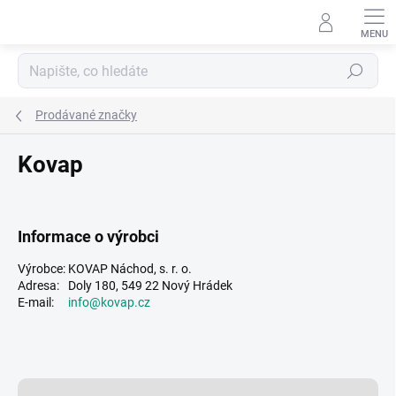
Přejít
na
obsah
Hledat
Prodávané značky
Kovap
Informace o výrobci
Výrobce:
KOVAP Náchod, s. r. o.
Adresa:
Doly 180, 549 22 Nový Hrádek
E-mail:
info@kovap.cz