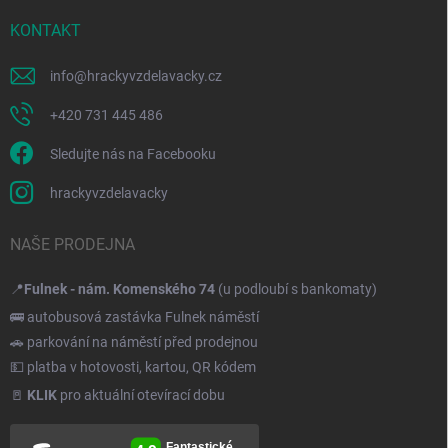
KONTAKT
info
@
hrackyvzdelavacky.cz
+420 731 445 486
Sledujte nás na Facebooku
hrackyvzdelavacky
NAŠE PRODEJNA
📍
Fulnek - nám. Komenského 74
(u podloubí s bankomaty)
🚌 autobusová zastávka Fulnek náměstí
🚗 parkování na náměstí před prodejnou
💵 platba v hotovosti, kartou, QR kódem
🚪
KLIK
pro aktuální otevírací dobu