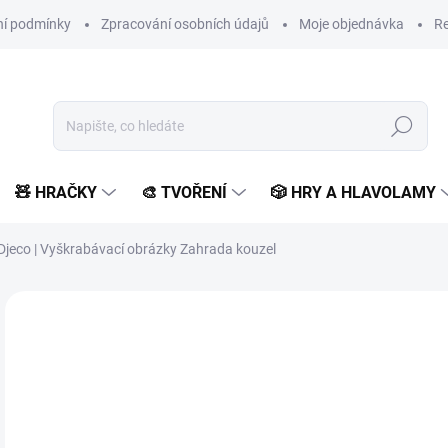
í podmínky
Zpracování osobních údajů
Moje objednávka
Re
Hledat
🧸 HRAČKY
🎨 TVOŘENÍ
🎲 HRY A HLAVOLAMY
Djeco | Vyškrabávací obrázky Zahrada kouzel
Neohodnoceno
Podrobnosti hodnocení
ZNAČKA:
DJECO
1
141
Měr
SK
cena
MŮŽ