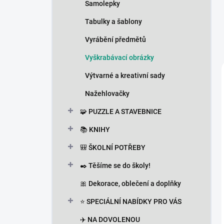
Samolepky
Tabulky a šablony
Vyrábění předmětů
Vyškrabávací obrázky
Výtvarné a kreativní sady
Nažehlovačky
🧩 PUZZLE A STAVEBNICE
📚 KNIHY
🎒 ŠKOLNÍ POTŘEBY
✒️ Těšíme se do školy!
🎀 Dekorace, oblečení a doplňky
⭐ SPECIÁLNÍ NABÍDKY PRO VÁS
✈️ NA DOVOLENOU