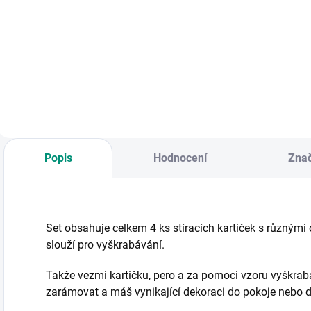
KNIHA: Kniha ze
série bohatě
ilustrovaných knih
o čtyřech ročních
obdobích ve velkém
formátu. || Věk 2+
Popis
Hodnocení
Zna
Set obsahuje celkem 4 ks stíracích kartiček s různými
slouží pro vyškrabávání.
Takže vezmi kartičku, pero a za pomoci vzoru vyškrab
zarámovat a máš vynikající dekoraci do pokoje nebo d