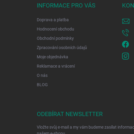
a
INFORMACE PRO VÁS
KON
t
í
Doprava a platba
Hodnocení obchodu
Obchodní podmínky
Zpracování osobních údajů
Moje objednávka
Reklamace a vrácení
O nás
BLOG
ODEBÍRAT NEWSLETTER
Vložte svůj e-mail a my vám budeme zasílat informa
našem e-shopu.