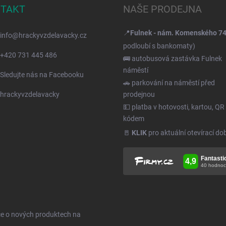
TAKT
NAŠE PRODEJNA
📍
Fulnek - nám. Komenského 7
info
@
hrackyvzdelavacky.cz
podloubí s bankomaty)
+420 731 445 486
🚌 autobusová zastávka Fulnek
náměstí
Sledujte nás na Facebooku
🚗 parkování na náměstí před
hrackyvzdelavacky
prodejnou
💵 platba v hotovosti, kartou, QR
kódem
🚪
KLIK
pro aktuální otevírací do
ce o nových produktech na