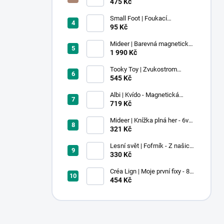
voskovky - 9 ks
475 Kč
Small Foot | Foukací
lokomotiva s balonkem 1 ks
95 Kč
Mideer | Barevná magnetická
stavebnice - 100 ks
1 990 Kč
Tooky Toy | Zvukostrom
Pastel
545 Kč
Albi | Kvído - Magnetická
zvířátka: Farma
719 Kč
Mideer | Knížka plná her - 6v1 -
Dobrodružství v muzeu
321 Kč
Lesní svět | Fofrník - Z našich
lesů
330 Kč
Créa Lign | Moje první fixy - 8
ks
454 Kč