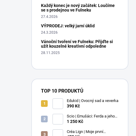
Každý konec je nový začátek: Loučíme
se s prodejnou ve Fulneku
27.4.2026
VÝPRODEJ: velký jarní úklid
24.3.2026
Vánoční tvoření ve Fulneku: Přijďte si
užít kouzelné kreativní odpoledne
28.11.2025
TOP 10 PRODUKTŮ
Edukid | Ovocný sad a veverka
390 Kč
Scio | Emušáci: Ferda a jeho
mouchy (1. díl)
1 250 Kč
Créa Lign | Moje první