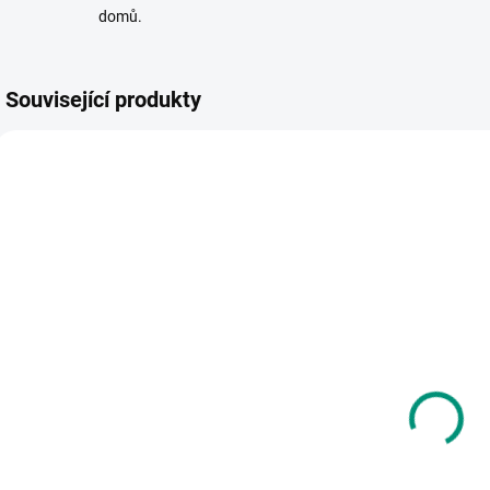
domů.
Související produkty
SKLADEM
(2 KS)
R. S.
Bernerová |
Léto -
obrázkové
292 Kč
příběhy
Do košíku