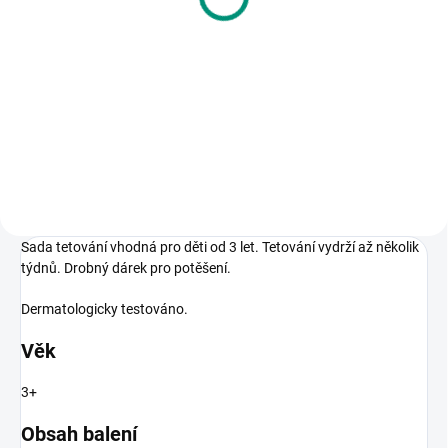
60 Kč
Do košíku
Evropské platidlo do her nebo
obchůdku pro děti. | Od 5 let
Sada tetování vhodná pro děti od 3 let. Tetování vydrží až několik
týdnů. Drobný dárek pro potěšení.
Dermatologicky testováno.
Věk
3+
Obsah balení