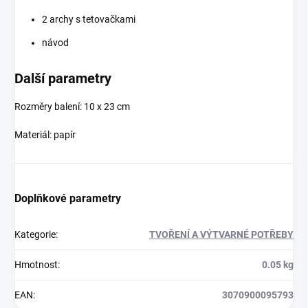
2 archy s tetovačkami
návod
Další parametry
Rozměry balení: 10 x 23 cm
Materiál: papír
Doplňkové parametry
Kategorie
:
TVOŘENÍ A VÝTVARNÉ POTŘEBY
Hmotnost
:
0.05 kg
EAN
:
3070900095793