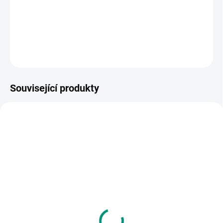
tattoo, tetovačka, tetovačky, dětské tetování
DETAILNÍ INFORMACE
ZEPTAT SE
HLÍDACÍ PES
Související produkty
VYROBENO V ČR
SKLADEM
(>2 KS)
Efko | Peníze dětské
EURO