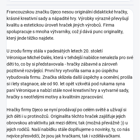
Francouzskou značku Djeco nesou originální didaktické hračky,
krásné kreativní sady a nápadité hry. Výrobky výrazně převyšují
kvalitu a estetickou úroveň hraček jiných výrobců. Firma
spolupracuje s mnoha výtvarníky, což jí dává punc originality,
který jinde těžko najdete.
U zrodu firmy stála v padesátých letech 20. století
Véronique Michel-Dalès, která v tehdejší nabídce nenalezla pro své
děti to, co by si představovala - hračky zábavné a zároveň
pozitivně rozvíjející. První hry vytvořila sama a po úspěchu
vybudovala firmu. Značka sklízela další úspěchy a ocenění, prošla
si i lety stagnace, ale od 90. let opět vzkvétá pod rukama syna
paní Véronique a nabízí stále nové kreativní hry a vytvarné sady,
hračky s neotřelými motivy a kvalitním zpracování.
Hračky firmy Djeco
se nyní prodávají po celém světě a užívají si
jich děti i u protinožců. Originalita těchto hraček zajišťuje jejich
obrovskou atraktivitu jak mezi dětmi, tak (možná převážně :)) u
jejich rodičů. Naší nabídku stále doplňujeme o novinky, ty, co nás
nejvíce přesvědčí, že jsou jak hračkami, tak i vzdělávačkami.