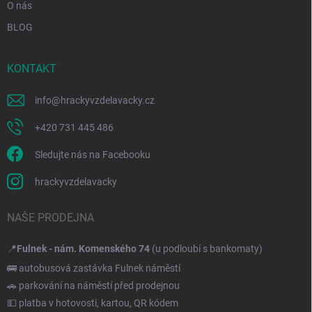
O nás
BLOG
KONTAKT
info
@
hrackyvzdelavacky.cz
+420 731 445 486
Sledujte nás na Facebooku
hrackyvzdelavacky
NAŠE PRODEJNA
📍
Fulnek - nám. Komenského 74
(u podloubí s bankomaty)
🚌 autobusová zastávka Fulnek náměstí
🚗 parkování na náměstí před prodejnou
💵 platba v hotovosti, kartou, QR kódem