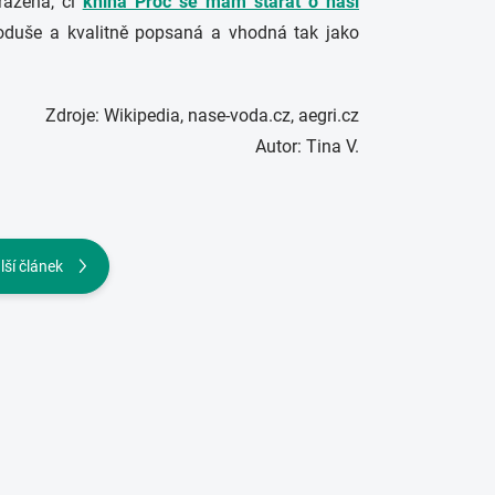
razena, či
kniha Proč se mám starat o naši
noduše a kvalitně popsaná a vhodná tak jako
Zdroje:
Wikipedia, nase-voda.cz, aegri.cz
Autor: Tina V.
lší článek