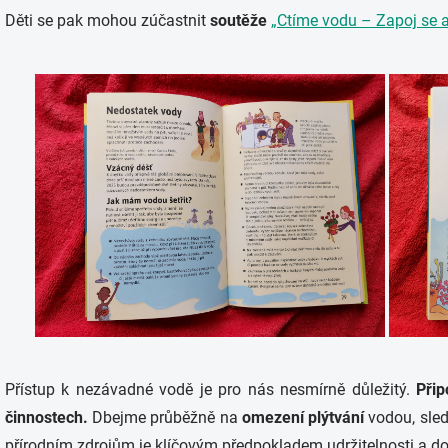
Děti se pak mohou zúčastnit
soutěže
„Ctíme vodu – Zapoj se a
Přístup k nezávadné vodě je pro nás nesmírně důležitý.
Přip
činnostech.
Dbejme průběžně na
omezení plýtvání
vodou, sle
přírodním zdrojům je klíčovým předpokladem udržitelnosti a do