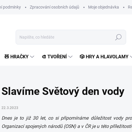
í podmínky
Zpracování osobních údajů
Moje objednávka
Re
Hledat
🧸 HRAČKY
🎨 TVOŘENÍ
🎲 HRY A HLAVOLAMY
Slavíme Světový den vody
22.3.2023
Dnes je to již 30 let, co si připomínáme důležitost vody pr
Organizací spojených národů (OSN) a v ČR je u této příležitos