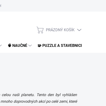
klamace a vrácení
O nás
BLOG
PRÁZDNÝ KOŠÍK
NÁKUPNÍ
KOŠÍK
🧠 NAUČNÉ
🧩 PUZZLE A STAVEBNICE
📚 KNI
o celou naši planetu. Tento den byl vyhlášen
ti mnoho doprovodných akcí po celé zemi, které