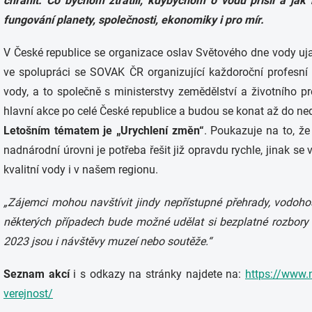
chránit. Co bychom ztratili, kdybychom o vodu přišli a ja
fungování planety, společnosti, ekonomiky i pro mír.
V České republice se organizace oslav Světového dne vody uj
ve spolupráci se SOVAK ČR organizující každoroční profesní
vody, a to společně s ministerstvy zemědělství a životního pr
hlavní akce po celé České republice a budou se konat až do ned
Letošním tématem je „Urychlení změn“
. Poukazuje na to, ž
nadnárodní úrovni je potřeba řešit již opravdu rychle, jinak 
kvalitní vody i v našem regionu.
„Zájemci mohou navštívit jindy nepřístupné přehrady, vodoho
některých případech bude možné udělat si bezplatné rozbory 
2023 jsou i návštěvy muzeí nebo soutěže.“
Seznam akcí
i s odkazy na stránky najdete na:
https://www.
verejnost/