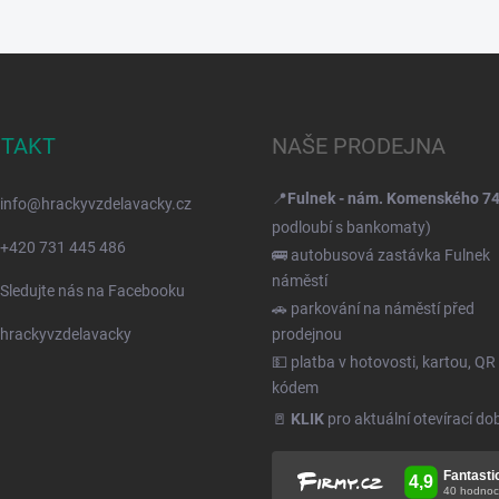
TAKT
NAŠE PRODEJNA
📍
Fulnek - nám. Komenského 7
info
@
hrackyvzdelavacky.cz
podloubí s bankomaty)
+420 731 445 486
🚌 autobusová zastávka Fulnek
náměstí
Sledujte nás na Facebooku
🚗 parkování na náměstí před
hrackyvzdelavacky
prodejnou
💵 platba v hotovosti, kartou, QR
kódem
🚪
KLIK
pro aktuální otevírací do