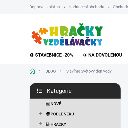
Přejít
Doprava a platba
Hodnocení obchodu
Obchodn
na
obsah
🧲 STAVEBNICE -20%
✈️ NA DOVOLENOU
Domů
BLOG
Slavíme Světový den vody
P
Kategorie
o
Přeskočit
s
kategorie
t
🆕 NOVÉ
r
🧒 PODLE VĚKU
a
n
🧸 HRAČKY