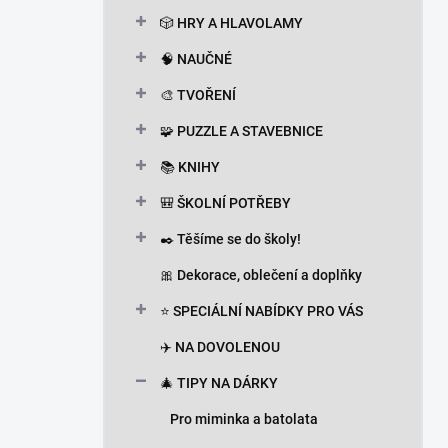
n
🎲 HRY A HLAVOLAMY
í
p
🧠 NAUČNÉ
a
n
🎨 TVOŘENÍ
e
🧩 PUZZLE A STAVEBNICE
l
📚 KNIHY
🎒 ŠKOLNÍ POTŘEBY
✒️ Těšíme se do školy!
🎀 Dekorace, oblečení a doplňky
⭐ SPECIÁLNÍ NABÍDKY PRO VÁS
✈️ NA DOVOLENOU
🎄 TIPY NA DÁRKY
Pro miminka a batolata