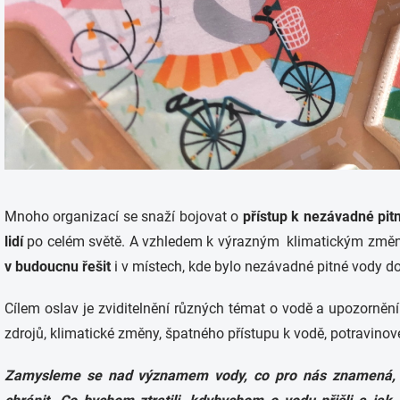
Mnoho organizací se snaží bojovat o
přístup k nezávadné pit
lidí
po celém světě. A vzhledem k výrazným klimatickým změn
v budoucnu řešit
i v místech, kde bylo nezávadné pitné vody do
Cílem oslav je zviditelnění různých témat o vodě a upozornění
zdrojů, klimatické změny, špatného přístupu k vodě, potravino
Zamysleme se nad významem vody, co pro nás znamená, co