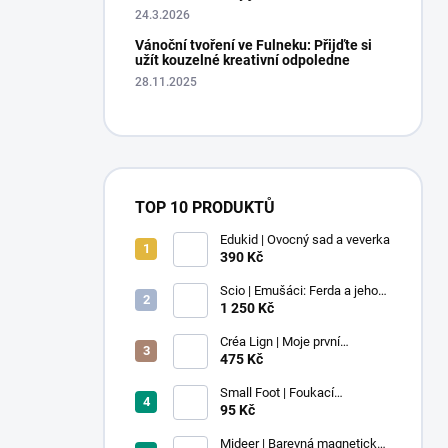
24.3.2026
Vánoční tvoření ve Fulneku: Přijďte si
užít kouzelné kreativní odpoledne
28.11.2025
TOP 10 PRODUKTŮ
Edukid | Ovocný sad a veverka
390 Kč
Scio | Emušáci: Ferda a jeho
mouchy (1. díl)
1 250 Kč
Créa Lign | Moje první
voskovky - 9 ks
475 Kč
Small Foot | Foukací
lokomotiva s balonkem 1 ks
95 Kč
Mideer | Barevná magnetická