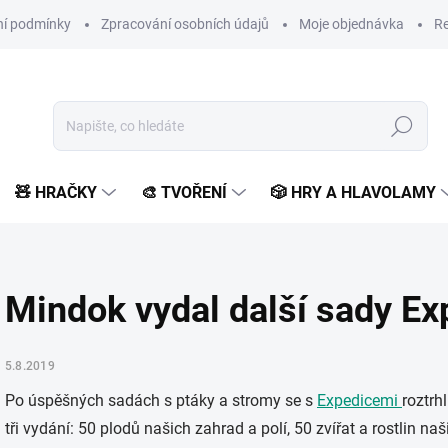
í podmínky
Zpracování osobních údajů
Moje objednávka
Re
Hledat
🧸 HRAČKY
🎨 TVOŘENÍ
🎲 HRY A HLAVOLAMY
Mindok vydal další sady Ex
5.8.2019
Po úspěšných sadách s ptáky a stromy se s
Expedicemi
roztrh
tři vydání:
50 plodů našich zahrad a polí, 50 zvířat a rostlin na