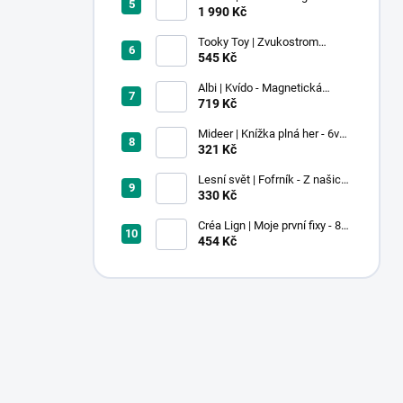
stavebnice - 100 ks
1 990 Kč
Tooky Toy | Zvukostrom
Pastel
545 Kč
Albi | Kvído - Magnetická
zvířátka: Farma
719 Kč
Mideer | Knížka plná her - 6v1 -
Dobrodružství v muzeu
321 Kč
Lesní svět | Fofrník - Z našich
lesů
330 Kč
Créa Lign | Moje první fixy - 8
ks
454 Kč