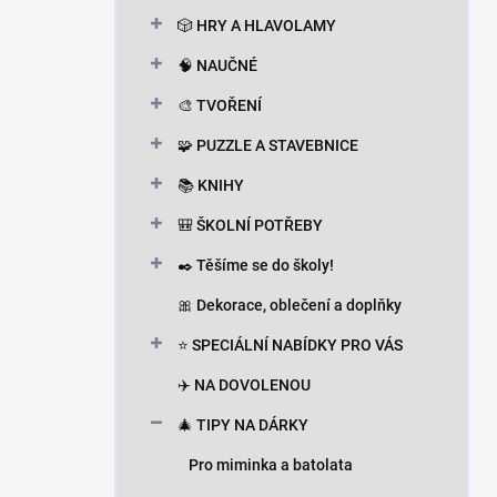
n
🎲 HRY A HLAVOLAMY
í
p
🧠 NAUČNÉ
a
n
🎨 TVOŘENÍ
e
🧩 PUZZLE A STAVEBNICE
l
📚 KNIHY
🎒 ŠKOLNÍ POTŘEBY
✒️ Těšíme se do školy!
🎀 Dekorace, oblečení a doplňky
⭐ SPECIÁLNÍ NABÍDKY PRO VÁS
✈️ NA DOVOLENOU
🎄 TIPY NA DÁRKY
Pro miminka a batolata