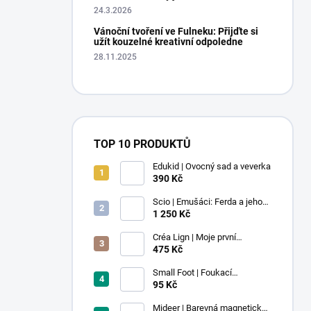
24.3.2026
Vánoční tvoření ve Fulneku: Přijďte si
užít kouzelné kreativní odpoledne
28.11.2025
TOP 10 PRODUKTŮ
Edukid | Ovocný sad a veverka
390 Kč
Scio | Emušáci: Ferda a jeho
mouchy (1. díl)
1 250 Kč
Créa Lign | Moje první
voskovky - 9 ks
475 Kč
Small Foot | Foukací
lokomotiva s balonkem 1 ks
95 Kč
Mideer | Barevná magnetická