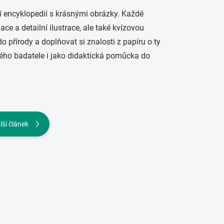
í encyklopedií s krásnými obrázky. Každé
ce a detailní ilustrace, ale také kvízovou
 do přírody a doplňovat si znalosti z papíru o ty
ého badatele i jako didaktická pomůcka do
lší článek