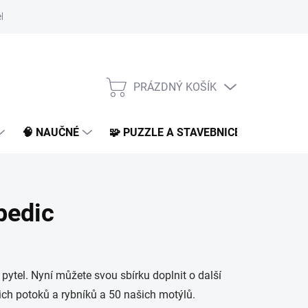
klamace a vrácení
O nás
BLOG
PRÁZDNÝ KOŠÍK
NÁKUPNÍ
KOŠÍK
🧠 NAUČNÉ
🧩 PUZZLE A STAVEBNICE
📚 KNI
pedic
l pytel. Nyní můžete svou sbírku doplnit o další
šich potoků a rybníků a 50 našich motýlů.