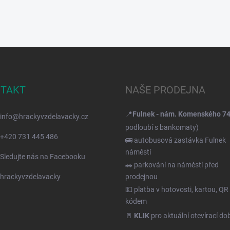
TAKT
NAŠE PRODEJNA
📍
Fulnek - nám. Komenského 7
info
@
hrackyvzdelavacky.cz
podloubí s bankomaty)
+420 731 445 486
🚌 autobusová zastávka Fulnek
náměstí
Sledujte nás na Facebooku
🚗 parkování na náměstí před
hrackyvzdelavacky
prodejnou
💵 platba v hotovosti, kartou, QR
kódem
🚪
KLIK
pro aktuální otevírací do