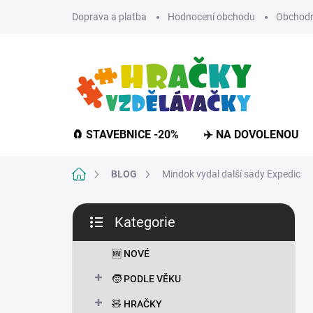
Přejít
Doprava a platba
Hodnocení obchodu
Obchodn
na
obsah
🧲 STAVEBNICE -20%
✈️ NA DOVOLENOU
Domů
BLOG
Mindok vydal další sady Expedic
P
Kategorie
o
Přeskočit
s
kategorie
t
🆕 NOVÉ
r
🧒 PODLE VĚKU
a
n
🧸 HRAČKY