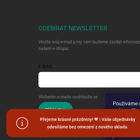
ODEBÍRAT NEWSLETTER
Vložte svůj e-mail a my vám budeme zasílat informa
našem e-shopu.
E-MAIL
Vložením e-mailu souhlasíte se
zpracováním osobníc
Používáme c
Přihlásit se
webu a díky
funkce, výko
Přejeme krásné prázdniny! 🧡 | Vaše objednávky
odesíláme bez omezení z nového skladu.
Nastaven
Copyright 2026
Hračky vzdělávačky
. Všechna práva vy