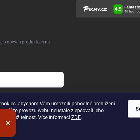
ce o nových produktech na
h údajů
.
ookies, abychom Vám umožnili pohodlné prohlížení
S
 analýze provozu webu neustále zlepšovali jeho
n a použitelnost. Více informací
ZDE
.
í
hrazena.
Upravit nastavení cookies