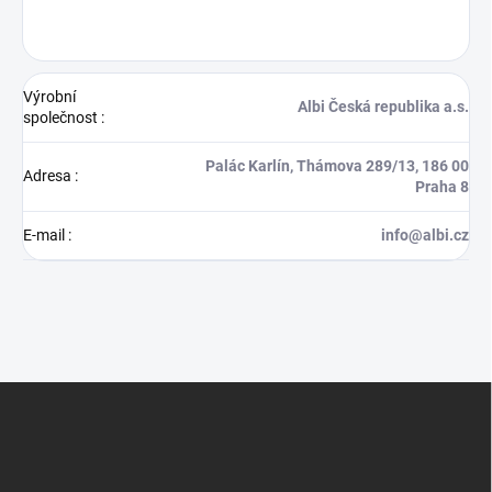
Výrobní
Albi Česká republika a.s.
společnost
:
Palác Karlín, Thámova 289/13, 186 00
Adresa
:
Praha 8
E-mail
:
info@albi.cz
Z
á
p
a
t