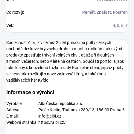
Co rozvíjí
:
Paměť, Znalost, Postřeh
Věk
:
4, 5, 6, 7
Společnost Albi již více než 25 let přináší na pulty českých
obchodů deskové hry všeho druhu a mnoha rodinám tak svými
produkty zpestřuje trávení volných chvil, ať už při dlouhých
zimních večerech, nebo v létě na cestách. Součástí portfolia jsou
také knihy s kouzelnou tužkou řady Kouzelné čtení, jejichž počty
se neustále rozšiřují o nové zajímavé tituly, a také řada
vzdělávacích her Kvído.
Informace o výrobci
Výrobce:
Albi Česká republika a.s.
Adresa:
Palác Karlín, Thámova 289/13, 186 00 Praha 8
E-mail:
info@albi.cz
Webová stránka:
https://albi.cz/