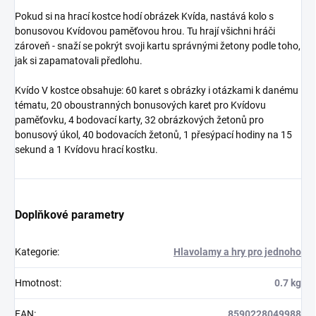
Pokud si na hrací kostce hodí obrázek Kvída, nastává kolo s
bonusovou Kvídovou paměťovou hrou. Tu hrají všichni hráči
zároveň - snaží se pokrýt svoji kartu správnými žetony podle toho,
jak si zapamatovali předlohu.
Kvído V kostce obsahuje: 60 karet s obrázky i otázkami k danému
tématu, 20 oboustranných bonusových karet pro Kvídovu
paměťovku, 4 bodovací karty, 32 obrázkových žetonů pro
bonusový úkol, 40 bodovacích žetonů, 1 přesýpací hodiny na 15
sekund a 1 Kvídovu hrací kostku.
Doplňkové parametry
Kategorie
:
Hlavolamy a hry pro jednoho
Hmotnost
:
0.7 kg
EAN
:
8590228049988