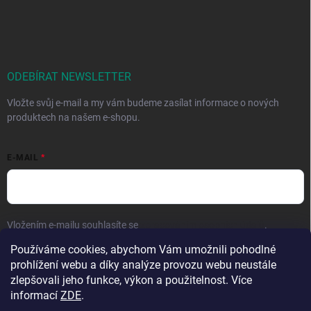
ODEBÍRAT NEWSLETTER
Vložte svůj e-mail a my vám budeme zasílat informace o nových
produktech na našem e-shopu.
E-MAIL
Vložením e-mailu souhlasíte se
zpracováním osobních údajů
.
Používáme cookies, abychom Vám umožnili pohodlné
Přihlásit se
prohlížení webu a díky analýze provozu webu neustále
zlepšovali jeho funkce, výkon a použitelnost. Více
informací
ZDE
.