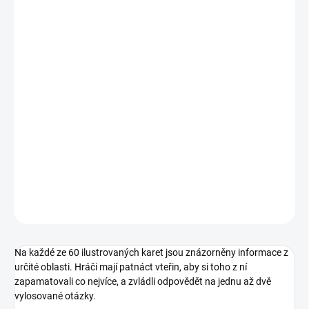
11.8.2026
MOŽNOSTI
DORUČENÍ
−
+
Přidat do košíku
Procvičte si paměť, postřeh i vědomosti! Svižná hra, po jejímž
zahrání budou děti pokaždé o něco moudřejší, a navíc se pobaví. ||
Od 4 let
DETAILNÍ INFORMACE
ZEPTAT SE
HLÍDACÍ PES
Na každé ze 60 ilustrovaných karet jsou znázorněny informace z
určité oblasti. Hráči mají patnáct vteřin, aby si toho z ní
zapamatovali co nejvíce, a zvládli odpovědět na jednu až dvě
vylosované otázky.