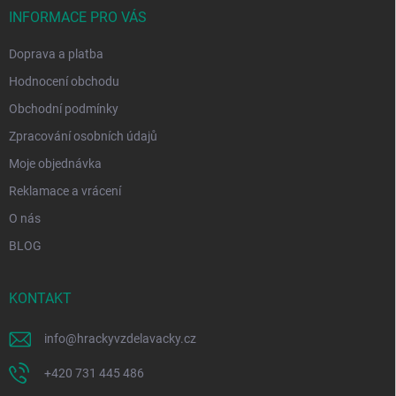
í
INFORMACE PRO VÁS
Doprava a platba
Hodnocení obchodu
Obchodní podmínky
Zpracování osobních údajů
Moje objednávka
Reklamace a vrácení
O nás
BLOG
KONTAKT
info
@
hrackyvzdelavacky.cz
+420 731 445 486