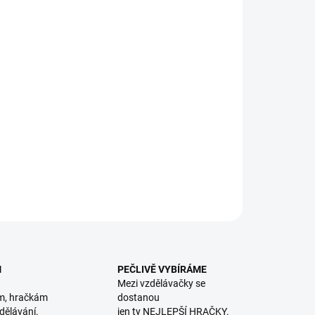
8.2026
NOSTI DORUČENÍ
−
+
Přidat do košíku
raktivní mluvící dětská kniha plná pohádek na dobrou noc z
 Kouzelné čtení. || Od 2 let
ILNÍ INFORMACE
ZEPTAT SE
HLÍDACÍ PES
M
PEČLIVĚ VYBÍRÁME
Mezi vzdělávačky se
m, hračkám
dostanou
dělávání.
jen ty NEJLEPŠÍ HRAČKY.