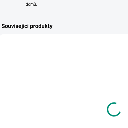
domů.
Související produkty
SKLADEM
SKLADEM
(1 KS)
(1 KS)
Albi | Kouzelné
Albi | Kouzelné
T
čtení
čtení - kniha
N
Encyklopedie
Předškolák v
M
pro školáky
cukuletu
d
635 Kč
367 Kč
Do košíku
Do košíku