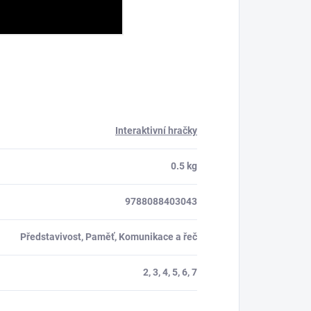
Interaktivní hračky
0.5 kg
9788088403043
Představivost, Paměť, Komunikace a řeč
2, 3, 4, 5, 6, 7