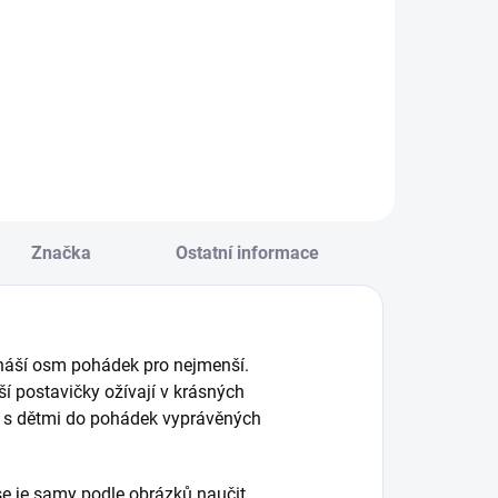
vojjazyčný tablet
Unikátní řada
čí děti číst, psát a
kouzelného čtení s
očítat, také si
elektronickou
ohou procvičit
tužkou. Miniknihy
becedu, čísla,
jsou vhodné pro
lovíčka v češtině i
naše nejmenší. ||
ngličtině, roční
Věk 2+
bdobí a spoustu
alšího. || Od 3 let
Značka
Ostatní informace
ináší osm pohádek pro nejmenší.
ší postavičky ožívají v krásných
e s dětmi do pohádek vyprávěných
e je samy podle obrázků naučit