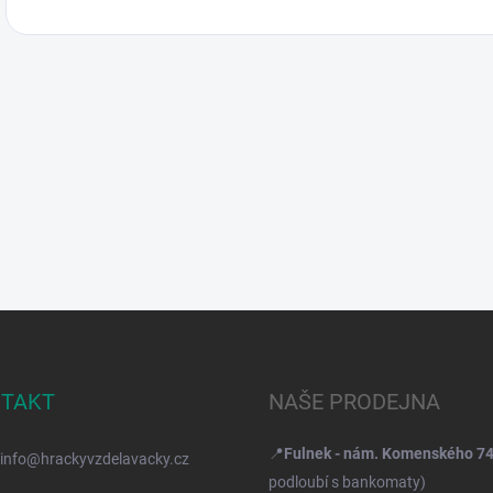
TAKT
NAŠE PRODEJNA
📍
Fulnek - nám. Komenského 7
info
@
hrackyvzdelavacky.cz
podloubí s bankomaty)