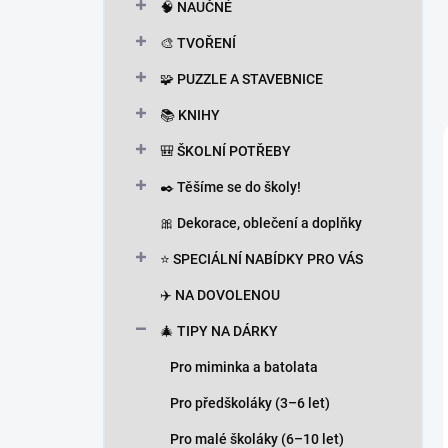
🧠 NAUČNÉ
🎨 TVOŘENÍ
🧩 PUZZLE A STAVEBNICE
📚 KNIHY
🎒 ŠKOLNÍ POTŘEBY
✒️ Těšíme se do školy!
🎀 Dekorace, oblečení a doplňky
⭐ SPECIÁLNÍ NABÍDKY PRO VÁS
✈️ NA DOVOLENOU
🎄 TIPY NA DÁRKY
Pro miminka a batolata
Pro předškoláky (3–6 let)
Pro malé školáky (6–10 let)