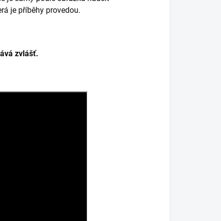
erá je příběhy provedou.
dává zvlášť.