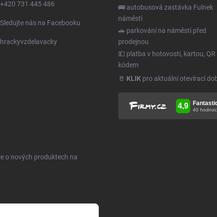
+420 731 445 486
🚌 autobusová zastávka Fulnek
náměstí
Sledujte nás na Facebooku
🚗 parkování na náměstí před
hrackyvzdelavacky
prodejnou
💵 platba v hotovosti, kartou, QR
kódem
🚪
KLIK
pro aktuální otevírací do
ce o nových produktech na