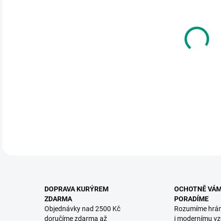
DO:
12.
MOŽ
Inte
edice
DETA
DOPRAVA KURÝREM
OCHOTNĚ VÁ
ZDARMA
PORADÍME
Objednávky nad 2500 Kč
Rozumíme hrá
doručíme zdarma až
i modernímu vz