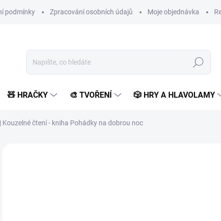
í podmínky
Zpracování osobních údajů
Moje objednávka
Re
Hledat
🧸 HRAČKY
🎨 TVOŘENÍ
🎲 HRY A HLAVOLAMY
 | Kouzelné čtení - kniha Pohádky na dobrou noc
Neohodnoceno
Podrobnosti hodnocení
ZNAČKA:
ALBI
3
367
Měr
SK
cena
MŮŽ