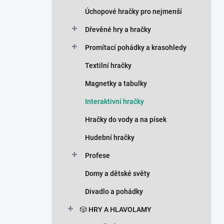
n
Úchopové hračky pro nejmenší
í
p
Dřevěné hry a hračky
a
n
Promítací pohádky a krasohledy
e
Textilní hračky
l
Magnetky a tabulky
Interaktivní hračky
Hračky do vody a na písek
Hudební hračky
Profese
Domy a dětské světy
Divadlo a pohádky
🎲 HRY A HLAVOLAMY