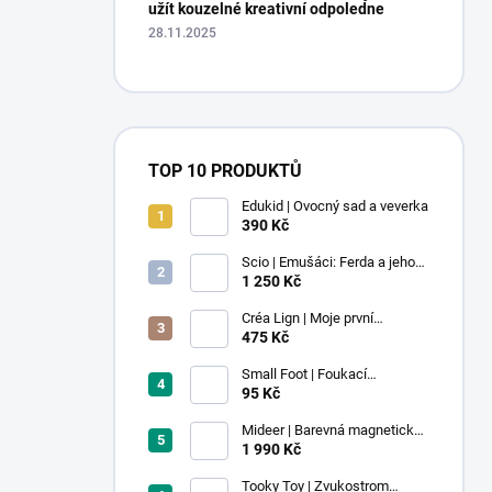
užít kouzelné kreativní odpoledne
28.11.2025
TOP 10 PRODUKTŮ
Edukid | Ovocný sad a veverka
390 Kč
Scio | Emušáci: Ferda a jeho
mouchy (1. díl)
1 250 Kč
Créa Lign | Moje první
voskovky - 9 ks
475 Kč
Small Foot | Foukací
lokomotiva s balonkem 1 ks
95 Kč
Mideer | Barevná magnetická
stavebnice - 100 ks
1 990 Kč
Tooky Toy | Zvukostrom