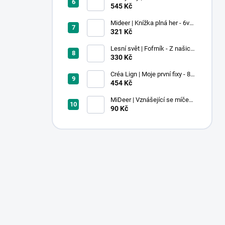
Pastel
545 Kč
Mideer | Knížka plná her - 6v1 -
Dobrodružství v muzeu
321 Kč
Lesní svět | Fofrník - Z našich
lesů
330 Kč
Créa Lign | Moje první fixy - 8
ks
454 Kč
MiDeer | Vznášející se míček -
červený
90 Kč