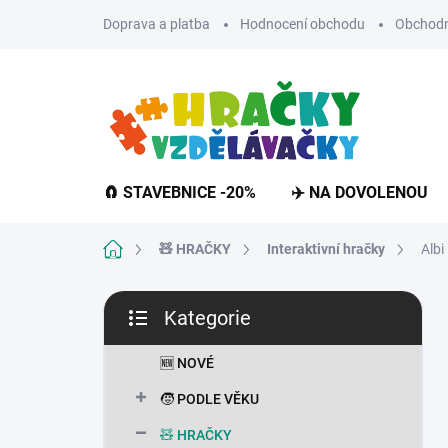
Přejít
Doprava a platba
Hodnocení obchodu
Obchodn
na
obsah
🧲 STAVEBNICE -20%
✈️ NA DOVOLENOU
Domů
🧸 HRAČKY
Interaktivní hračky
Albi
P
Kategorie
o
Přeskočit
s
kategorie
t
🆕 NOVÉ
r
🧒 PODLE VĚKU
a
n
🧸 HRAČKY