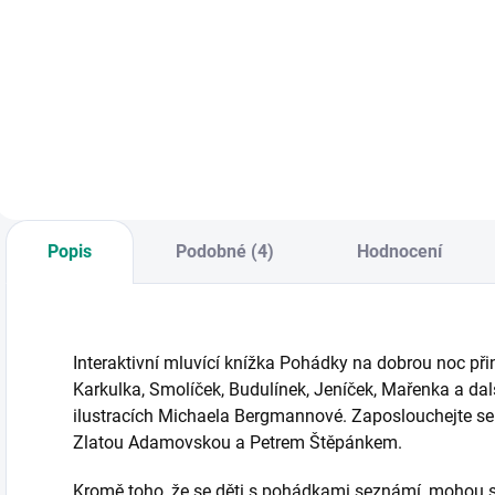
Unikátní řada
Unikátní řada
D
kouzelného čtení s
kouzelného čtení s
u
elektronickou
elektronickou
p
tužkou. || Věk 6+
tužkou. || Věk 4+
m
a
s
a
o
d
Popis
Podobné (4)
Hodnocení
Interaktivní mluvící knížka Pohádky na dobrou noc př
Karkulka, Smolíček, Budulínek, Jeníček, Mařenka a dal
ilustracích Michaela Bergmannové. Zaposlouchejte s
Zlatou Adamovskou a Petrem Štěpánkem.
Kromě toho, že se děti s pohádkami seznámí, mohou s